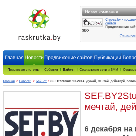
Новая компания
Cropas.by - продви
сайтов
Продвижение сай
SEO
Ознаком
Главная
Новости
Продвижение сайтов
Публикации
Вопро
Поисковые системы
|
События
|
Байнет
|
Социальные сети и SMM
|
Сервисы
Главная
>
Новости
>
Байнет
>
SEF.BY2Students-2014: Думай, мечтай, действуй, вопл
SEF.BY2Stu
мечтай, де
6 декабря на