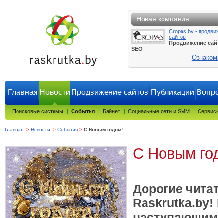
Новая компания
Cropas.by - продви
сайтов
Продвижение сай
SEO
Ознаком
Главная
Новости
Продвижение сайтов
Публикации
Вопро
Поисковые системы
|
События
|
Байнет
|
Социальные сети и SMM
|
Сервисы
Главная
>
Новости
>
События
>
С Новым годом!
С Новым го
Дорогие чита
Raskrutka.by!
наступающим