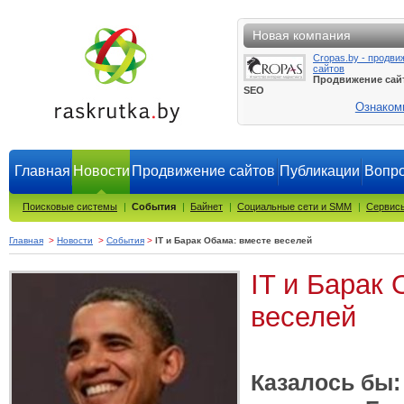
Новая компания
Cropas.by - продви
сайтов
Продвижение сай
SEO
Ознаком
Главная
Новости
Продвижение сайтов
Публикации
Вопро
Поисковые системы
|
События
|
Байнет
|
Социальные сети и SMM
|
Сервисы
Главная
>
Новости
>
События
>
IT и Барак Обама: вместе веселей
IT и Барак
веселей
Казалось бы