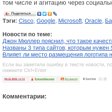
том числе и агитацию через социаль
Поделиться…
Тэги:
Cisco
,
Google
,
Microsoft
,
Oracle
,
Ба
Новости по теме:
Джон Мюллер пояснил, что такое качес
Названы 3 типа сайтов, которым нужен 
Влияет ли место размещения логотипа 
Если вы заметили ошибку в тексте новости, п
нажмите Ctrl+Enter
0
баллов
--
+
04.11.2011
14:20
Еленообразная
Все новости
Комментарии: