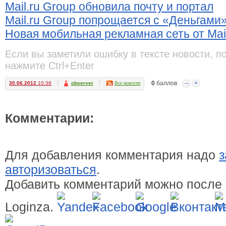
Mail.ru Group обновила почту и портал
Mail.ru Group попрощается с «Деньгами
Новая мобильная рекламная сеть от Mail
Если вы заметили ошибку в тексте новости, п
нажмите Ctrl+Enter
0
баллов
--
+
30.06.2012
10:38
observer
Все новости
Комментарии:
Для добавления комментария надо
з
авторизоваться
.
Добавить комментарий можно после 
Loginza.