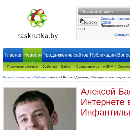
Новая компания
Cropas.by - продви
сайтов
Продвижение сай
SEO
Ознаком
Главная
Новости
Продвижение сайтов
Публикации
Вопро
Поисковые системы
|
События
|
Байнет
|
Социальные сети и SMM
|
Сервисы
Главная
>
Новости
>
События
>
Алексей Басов: «Думаете, в Интернете все получитс
Алексей Ба
Интернете 
Инфантиль