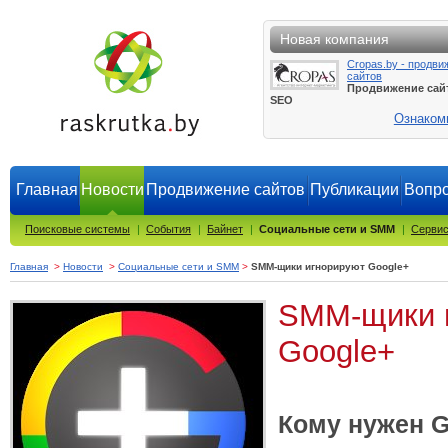
Новая компания
Cropas.by - продви
сайтов
Продвижение сай
SEO
Ознаком
Главная
Новости
Продвижение сайтов
Публикации
Вопро
Поисковые системы
|
События
|
Байнет
|
Социальные сети и SMM
|
Сервис
Главная
>
Новости
>
Социальные сети и SMM
>
SMM-щики игнорируют Google+
SMM-щики 
Google+
Кому нужен G