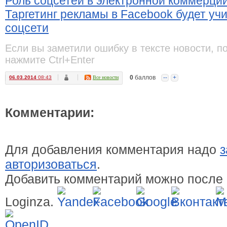
Роль соцсетей в электронной коммерци
Таргетинг рекламы в Facebook будет уч
соцсети
Если вы заметили ошибку в тексте новости, п
нажмите Ctrl+Enter
0
баллов
--
+
06.03.2014
08:43
Все новости
Комментарии:
Для добавления комментария надо
з
авторизоваться
.
Добавить комментарий можно после 
Loginza.