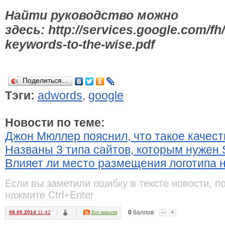
Найти руководство можно
здесь: http://services.google.com/fh/
keywords-to-the-wise.pdf
Поделиться…
Тэги:
adwords
,
google
Новости по теме:
Джон Мюллер пояснил, что такое качес
Названы 3 типа сайтов, которым нужен 
Влияет ли место размещения логотипа 
Если вы заметили ошибку в тексте новости, п
нажмите Ctrl+Enter
0
баллов
--
+
08.05.2014
11:42
Все новости