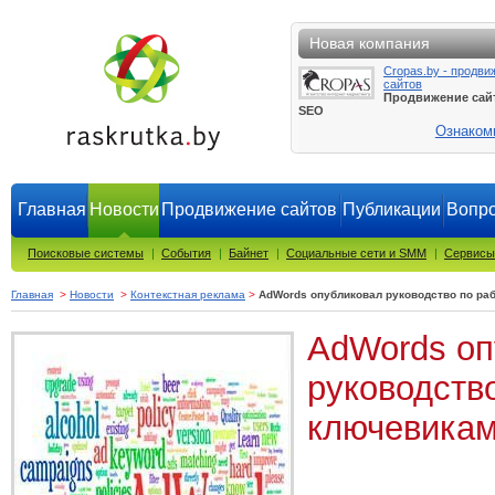
Новая компания
Cropas.by - продви
сайтов
Продвижение сай
SEO
Ознаком
Главная
Новости
Продвижение сайтов
Публикации
Вопро
Поисковые системы
|
События
|
Байнет
|
Социальные сети и SMM
|
Сервисы
Главная
>
Новости
>
Контекстная реклама
>
AdWords опубликовал руководство по ра
AdWords оп
руководство
ключевика