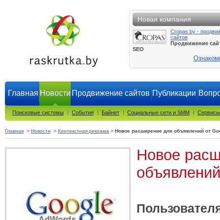
Новая компания
Cropas.by - продви
сайтов
Продвижение сай
SEO
Ознаком
Главная
Новости
Продвижение сайтов
Публикации
Вопро
Поисковые системы
|
События
|
Байнет
|
Социальные сети и SMM
|
Сервисы
Главная
>
Новости
>
Контекстная реклама
>
Новое расширение для объявлений от Go
Новое расш
объявлений
Пользовател