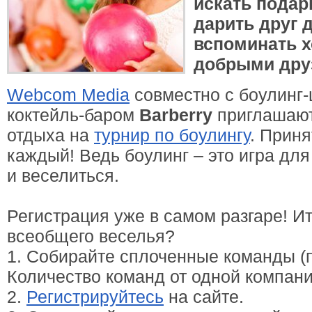
искать подар
дарить друг д
вспоминать 
добрыми дру
Webcom Media
совместно с боулинг
коктейль-баром
Barberry
приглашают
отдыха на
турнир по боулингу
. Приня
каждый! Ведь боулинг – это игра для 
и веселиться.
Регистрация уже в самом разгаре! Ит
всеобщего веселья?
1. Собирайте сплоченные команды (п
Количество команд от одной компани
2.
Регистрируйтесь
на сайте.