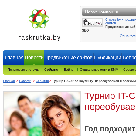
Новая компания
Cropas.by - продви
сайтов
Продвижение сай
SEO
Ознаком
Главная
Новости
Продвижение сайтов
Публикации
Вопро
Поисковые системы
|
События
|
Байнет
|
Социальные сети и SMM
|
Сервисы
Главная
>
Новости
>
События
>
Турнир IT-CUP по боулингу: переобуваемся и веселим
Турнир IT-C
переобувае
Год подходит