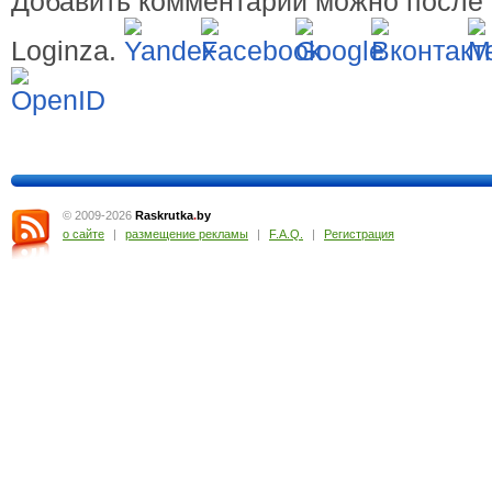
Добавить комментарий можно после 
Loginza.
© 2009-2026
Raskrutka
.
by
о сайте
|
размещение рекламы
|
F.A.Q.
|
Регистрация