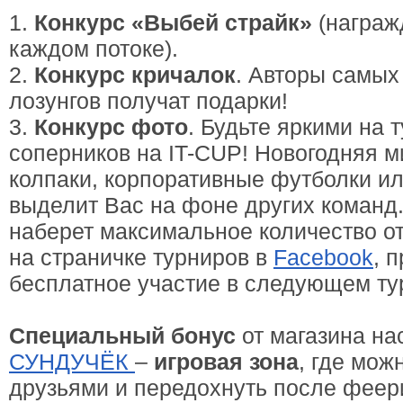
1.
Конкурс «Выбей страйк»
(награж
каждом потоке).
2.
Конкурс кричалок
. Авторы самых
лозунгов получат подарки!
3.
Конкурс фото
. Будьте яркими на 
соперников на IT-CUP! Новогодняя 
колпаки, корпоративные футболки или
выделит Вас на фоне других команд.
наберет максимальное количество о
на страничке турниров в
Facebook
, 
бесплатное участие в следующем тур
Специальный бонус
от магазина на
СУНДУЧЁК
–
игровая зона
, где мож
друзьями и передохнуть после феери