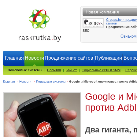
Новая компания
Cropas.by - продви
сайтов
Продвижение сай
SEO
Ознаком
Главная
Новости
Продвижение сайтов
Публикации
Вопро
Поисковые системы
|
События
|
Байнет
|
Социальные сети и SMM
|
Сервис
Главная
>
Новости
>
Поисковые системы
>
Google и Microsoft ополчились против Adbl
Google и Mi
против Adbl
Два гиганта, 