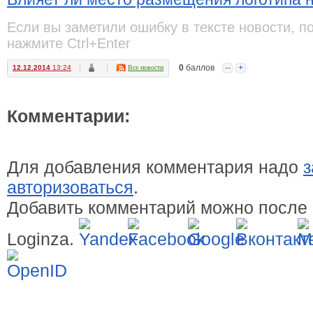
Если вы заметили ошибку в тексте новости, п
нажмите Ctrl+Enter
0
баллов
--
+
12.12.2014
13:24
Все новости
Комментарии:
Для добавления комментария надо
з
авторизоваться
.
Добавить комментарий можно после 
Loginza.