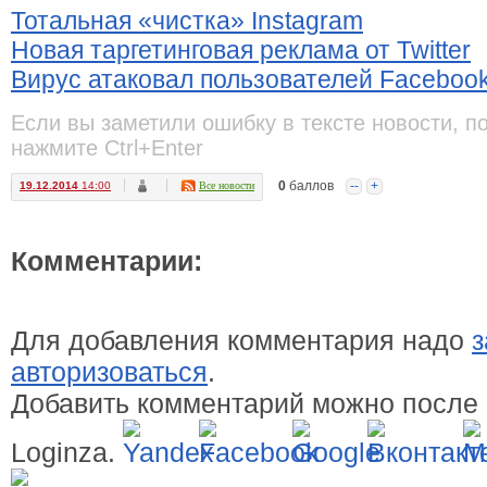
Тотальная «чистка» Instagram
Новая таргетинговая реклама от Twitter
Вирус атаковал пользователей Faceboo
Если вы заметили ошибку в тексте новости, п
нажмите Ctrl+Enter
0
баллов
--
+
19.12.2014
14:00
Все новости
Комментарии:
Для добавления комментария надо
з
авторизоваться
.
Добавить комментарий можно после 
Loginza.