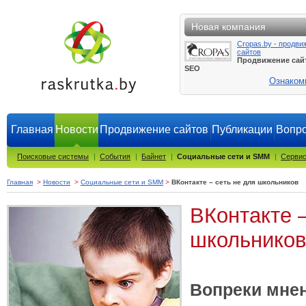
Новая компания
Cropas.by - продви
сайтов
Продвижение сай
SEO
Ознаком
Главная
Новости
Продвижение сайтов
Публикации
Вопро
Поисковые системы
|
События
|
Байнет
|
Социальные сети и SMM
|
Сервис
Главная
>
Новости
>
Социальные сети и SMM
>
ВКонтакте – сеть не для школьников
ВКонтакте –
школьников
Вопреки мне