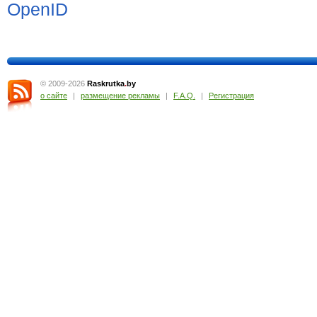
© 2009-2026
Raskrutka
.
by
о сайте
|
размещение рекламы
|
F.A.Q.
|
Регистрация