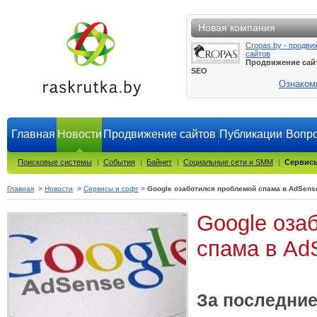
Новая компания
Cropas.by - продви
сайтов
Продвижение сай
SEO
Ознаком
Главная
Новости
Продвижение сайтов
Публикации
Вопро
Поисковые системы
|
События
|
Байнет
|
Социальные сети и SMM
|
Сервисы
Главная
>
Новости
>
Сервисы и софт
>
Google озаботился проблемой спама в AdSens
Google оза
спама в Ad
За последние