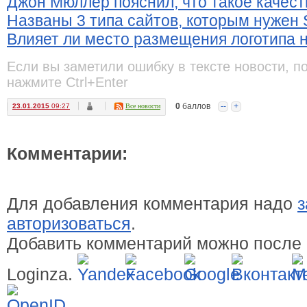
Джон Мюллер пояснил, что такое качес
Названы 3 типа сайтов, которым нужен 
Влияет ли место размещения логотипа 
Если вы заметили ошибку в тексте новости, п
нажмите Ctrl+Enter
0
баллов
--
+
23.01.2015
09:27
Все новости
Комментарии:
Для добавления комментария надо
з
авторизоваться
.
Добавить комментарий можно после 
Loginza.