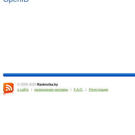
© 2009-2026
Raskrutka
.
by
о сайте
|
размещение рекламы
|
F.A.Q.
|
Регистрация