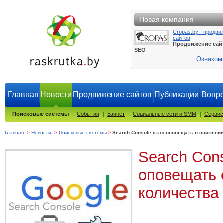
Новая компания
Cropas.by - продви
сайтов
Продвижение сай
SEO
Ознаком
Главная
Новости
Продвижение сайтов
Публикации
Вопро
Поисковые системы
|
События
|
Байнет
|
Социальные сети и SMM
|
Сервис
Главная
>
Новости
>
Поисковые системы
>
Search Console стал оповещать о снижении
Search Con
оповещать 
количества