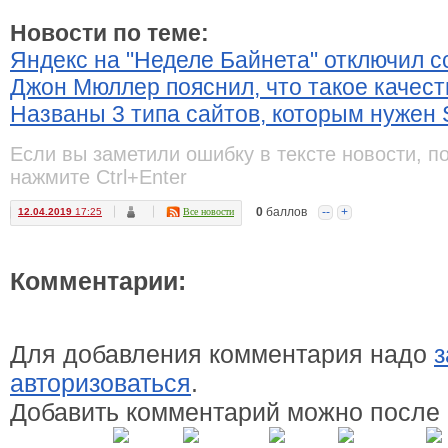
Новости по теме:
Яндекс на "Неделе Байнета" отключил с
Джон Мюллер пояснил, что такое качес
Названы 3 типа сайтов, которым нужен 
Если вы заметили ошибку в тексте новости, п
нажмите Ctrl+Enter
0
баллов
--
+
12.04.2019
17:25
Все новости
Комментарии:
Для добавления комментария надо
з
авторизоваться
.
Добавить комментарий можно после 