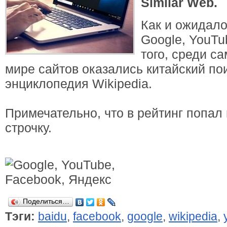
Similar Web.
Как и ожидало
Google, YouTu
того, среди с
мире сайтов оказались китайский пои
энциклопедия Wikipedia.
Примечательно, что в рейтинг попал 
строчку.
Поделиться…
Тэги:
baidu
,
facebook
,
google
,
wikipedia
,