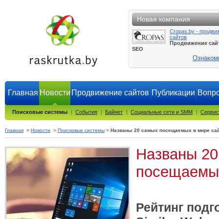
Новая компания
Cropas.by - продви
сайтов
Продвижение сай
SEO
Ознаком
Главная
Новости
Продвижение сайтов
Публикации
Вопро
Поисковые системы
|
События
|
Байнет
|
Социальные сети и SMM
|
Сервис
Главная
>
Новости
>
Поисковые системы
>
Названы 20 самых посещаемых в мире са
Названы 20
посещаемых
Рейтинг подг