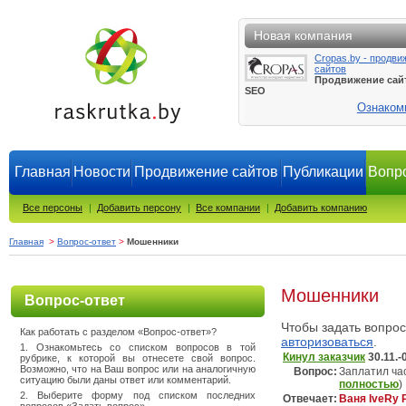
Новая компания
Cropas.by - продви
сайтов
Продвижение сай
SEO
Ознаком
Главная
Новости
Продвижение сайтов
Публикации
Вопро
Все персоны
|
Добавить персону
|
Все компании
|
Добавить компанию
Главная
>
Вопрос-ответ
>
Мошенники
Мошенники
Вопрос-ответ
Чтобы задать вопро
Как работать с разделом «Вопрос-ответ»?
авторизоваться
.
1. Ознакомьтесь со списком вопросов в той
Кинул заказчик
30.11.-
рубрике, к которой вы отнесете свой вопрос.
Возможно, что на Ваш вопрос или на аналогичную
Вопрос:
Заплатил час
ситуацию были даны ответ или комментарий.
полностью
)
2. Выберите форму под списком последних
Отвечает:
Ваня IveRy 