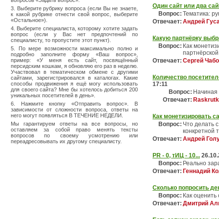
вопросов «Задать вопрос».
Один сайт или два сай
3. Выберите рубрику вопроса (если Вы не знаете,
Вопрос:
Тематика: ру
к какой рубрике отнести свой вопрос, выберите
«Остальное»).
Отвечает:
Андрей Гус
4. Выберите специалиста, которому хотите задать
вопрос (если у Вас нет предпочтений по
Какую партнёрку выбр
специалисту, то пропустите этот пункт).
Вопрос:
Как монетиз
5. По мере возможности максимально полно и
партнёрской
подробно заполните форму «Ваш вопрос»,
пример: «У меня есть сайт, посвящённый
Отвечает:
Сергей Чабо
персидским кошкам, я обновляю его раз в неделю.
Участвовал в тематическом обмене с другими
Количество посетител
сайтами, зарегистрировался в каталогах. Какие
способы продвижения я ещё могу использовать
17:11
для своего сайта? Мне бы хотелось добиться 200
Вопрос:
Начиная 
уникальных посетителей в день».
Отвечает:
Raskrutk
6. Нажмите кнопку «Отправить вопрос». В
зависимости от сложности вопроса, ответы на
него могут появляться В ТЕЧЕНИЕ НЕДЕЛИ.
Как монетизировать с
Мы гарантируем ответы на все вопросы, но
Вопрос:
Что делать 
оставляем за собой право менять тексты
конкретной т
вопросов по своему усмотрению или
Отвечает:
Андрей Голу
переадресовывать их другому специалисту.
PR - 0, тИЦ - 10...
26.10
Вопрос:
Реально зар
Отвечает:
Геннадий К
Cколько попросить де
Вопрос:
Как оценить 
Отвечает:
Дмитрий Аль