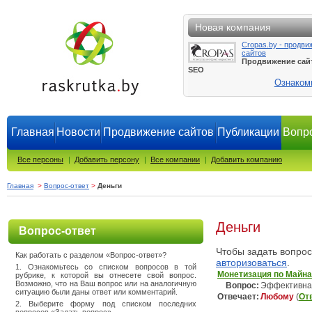
Новая компания
Cropas.by - продви
сайтов
Продвижение сай
SEO
Ознаком
Главная
Новости
Продвижение сайтов
Публикации
Вопро
Все персоны
|
Добавить персону
|
Все компании
|
Добавить компанию
Главная
>
Вопрос-ответ
>
Деньги
Деньги
Вопрос-ответ
Чтобы задать вопро
Как работать с разделом «Вопрос-ответ»?
авторизоваться
.
1. Ознакомьтесь со списком вопросов в той
Монетизация по Майн
рубрике, к которой вы отнесете свой вопрос.
Возможно, что на Ваш вопрос или на аналогичную
Вопрос:
Эффективна 
ситуацию были даны ответ или комментарий.
Отвечает:
Любому
(
От
2. Выберите форму под списком последних