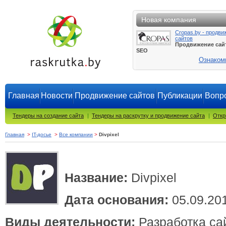
Новая компания
Cropas.by - продви
сайтов
Продвижение сай
SEO
Ознаком
Главная
Новости
Продвижение сайтов
Публикации
Вопро
Тендеры на создание сайта
|
Тендеры на раскрутку и продвижение сайта
|
Откр
Главная
>
IT-досье
>
Все компании
>
Divpixel
Название:
Divpixel
Дата основания:
05.09.20
Виды деятельности:
Разработка са