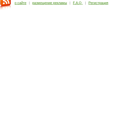
о сайте
|
размещение рекламы
|
F.A.Q.
|
Регистрация