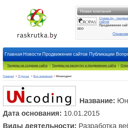
Новая компания
Cropas.by - продви
сайтов
Продвижение сай
SEO
Ознаком
Главная
Новости
Продвижение сайтов
Публикации
Вопро
Тендеры на создание сайта
|
Тендеры на раскрутку и продвижение сайта
|
Откр
Главная
>
IT-досье
>
Все компании
>
Юникодинг
Название:
Юн
Дата основания:
10.01.2015
Виды деятельности:
Разработка ве