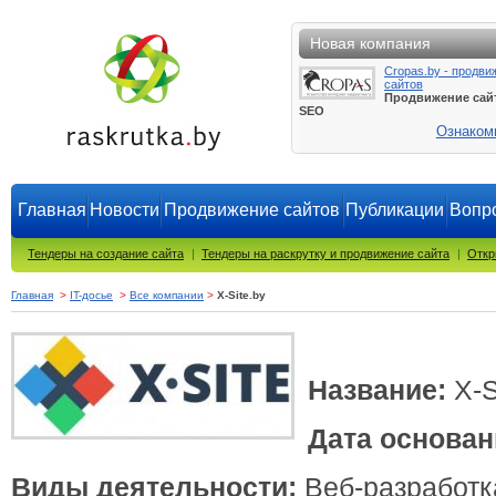
Новая компания
Cropas.by - продви
сайтов
Продвижение сай
SEO
Ознаком
Главная
Новости
Продвижение сайтов
Публикации
Вопро
Тендеры на создание сайта
|
Тендеры на раскрутку и продвижение сайта
|
Откр
Главная
>
IT-досье
>
Все компании
>
X-Site.by
Название:
X-S
Дата основан
Виды деятельности:
Веб-разработка