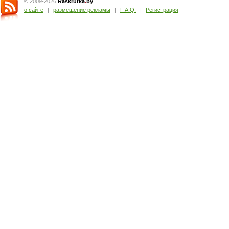
© 2009-2026
Raskrutka
.
by
о сайте
|
размещение рекламы
|
F.A.Q.
|
Регистрация