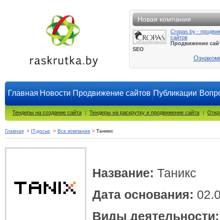
Новая компания
Cropas.by - продви
сайтов
Продвижение сай
SEO
Ознаком
Главная
Новости
Продвижение сайтов
Публикации
Вопро
Тендеры на создание сайта
|
Тендеры на раскрутку и продвижение сайта
|
Откр
Главная
>
IT-досье
>
Все компании
>
Таникс
Название:
Таникс
Дата основания:
02.0
Виды деятельности: