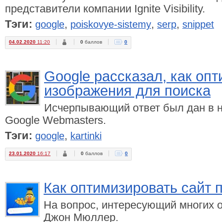
представители компании Ignite Visibility.
Тэги:
,
,
,
google
poiskovye-sistemy
serp
snippet
04.02.2020
11:20
0
баллов
0
Google рассказал, как оп
изображения для поиска
Исчерпывающий ответ был дан в н
Google Webmasters.
Тэги:
,
google
kartinki
23.01.2020
16:17
0
баллов
0
Как оптимизировать сайт 
На вопрос, интересующий многих о
Джон Мюллер.