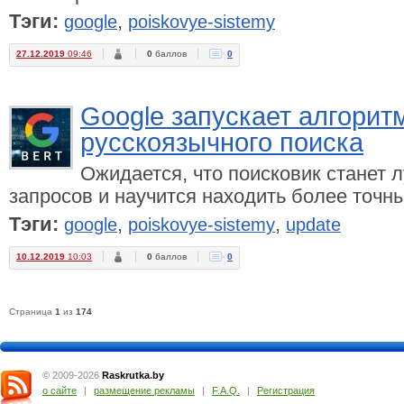
Тэги:
,
google
poiskovye-sistemy
27.12.2019
09:46
0
баллов
0
Google запускает алгорит
русскоязычного поиска
Ожидается, что поисковик станет 
запросов и научится находить более точн
Тэги:
,
,
google
poiskovye-sistemy
update
10.12.2019
10:03
0
баллов
0
Страница
1
из
174
© 2009-2026
Raskrutka
.
by
о сайте
|
размещение рекламы
|
F.A.Q.
|
Регистрация