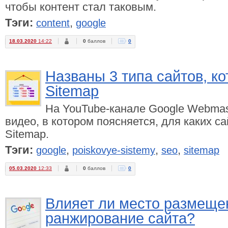
чтобы контент стал таковым.
Тэги:
,
content
google
18.03.2020
14:22
0
баллов
0
Названы 3 типа сайтов, к
Sitemap
На YouTube-канале Google Webmas
видео, в котором поясняется, для каких 
Sitemap.
Тэги:
,
,
,
google
poiskovye-sistemy
seo
sitemap
05.03.2020
12:33
0
баллов
0
Влияет ли место размеще
ранжирование сайта?