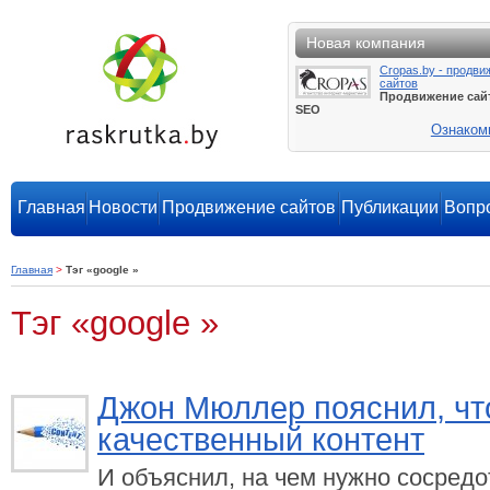
Новая компания
Cropas.by - продви
сайтов
Продвижение сай
SEO
Ознаком
Главная
Новости
Продвижение сайтов
Публикации
Вопро
Главная
>
Тэг «google »
Тэг «google »
Джон Мюллер пояснил, чт
качественный контент
И объяснил, на чем нужно сосред