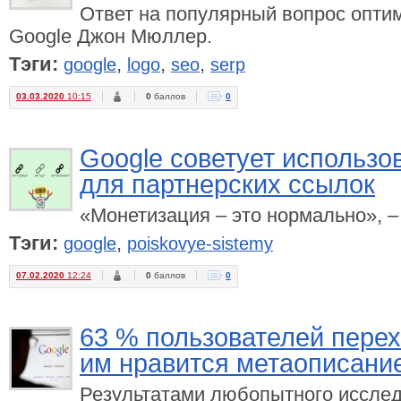
Ответ на популярный вопрос опти
Google Джон Мюллер.
Тэги:
,
,
,
google
logo
seo
serp
03.03.2020
10:15
0
баллов
0
Google советует использов
для партнерских ссылок
«Монетизация – это нормально», 
Тэги:
,
google
poiskovye-sistemy
07.02.2020
12:24
0
баллов
0
63 % пользователей перех
им нравится метаописани
Результатами любопытного иссле