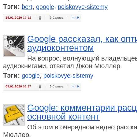
Тэги:
,
,
bert
google
poiskovye-sistemy
15.01.2020
17:12
0
баллов
0
Google рассказал, как оп
аудиоконтентом
На вопрос, волнующий владельцев
аудиокнигами, ответил Джон Мюллер.
Тэги:
,
google
poiskovye-sistemy
09.01.2020
09:37
0
баллов
0
Google: комментарии рас
основной контент
Об этом в очередном видео расска
Мюллер.