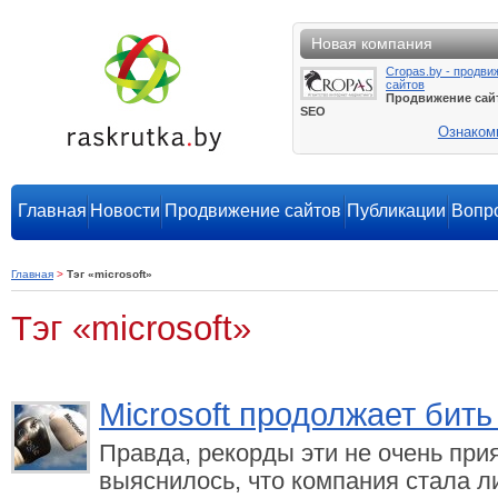
Новая компания
Cropas.by - продви
сайтов
Продвижение сай
SEO
Ознаком
Главная
Новости
Продвижение сайтов
Публикации
Вопро
Главная
>
Тэг «microsoft»
Тэг «microsoft»
Microsoft продолжает бит
Правда, рекорды эти не очень при
выяснилось, что компания стала л