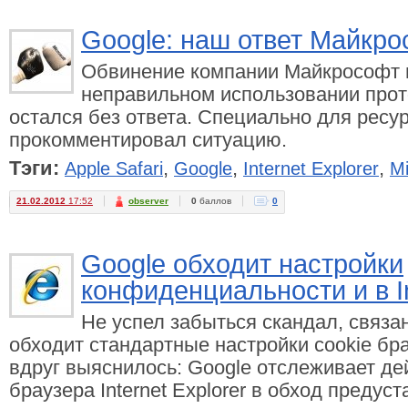
Google: наш ответ Майкр
Обвинение компании Майкрософт
неправильном использовании прот
остался без ответа. Специально для ресу
прокомментировал ситуацию.
Тэги:
,
,
,
Apple Safari
Google
Internet Explorer
Mi
21.02.2012
17:52
observer
0
баллов
0
Google обходит настройки
конфиденциальности и в In
Не успел забыться скандал, связан
обходит стандартные настройки cookie брау
вдруг выяснилось: Google отслеживает де
браузера Internet Explorer в обход преду