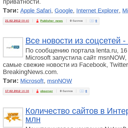
приватности.
Тэги:
,
,
,
Apple Safari
Google
Internet Explorer
Mi
21.02.2012
09:40
Publisher_news
0
баллов
0
Все новости из соцсетей -
По сообщению портала lenta.ru, 1
Microsoft запустила сайт msnNOW, 
самые свежие новости из Facebook, Twitter
BreakingNews.com.
Тэги:
,
Microsoft
msnNOW
17.02.2012
16:38
observer
0
баллов
0
Количество сайтов в Инте
млн