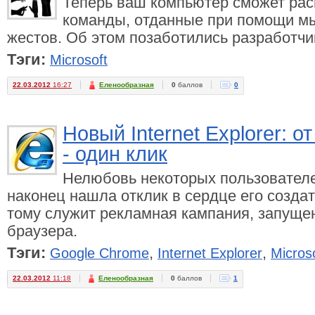
Теперь ваш компьютер сможет рас
команды, отданные при помощи мы
жестов. Об этом позаботились разработчик
Тэги:
Microsoft
22.03.2012
16:27
Еленообразная
0
баллов
0
Новый Internet Explorer: 
- один клик
Нелюбовь некоторых пользователей 
наконец нашла отклик в сердце его созда
тому служит рекламная кампания, запуще
браузера.
Тэги:
,
,
Google Chrome
Internet Explorer
Micros
22.03.2012
11:18
Еленообразная
0
баллов
1