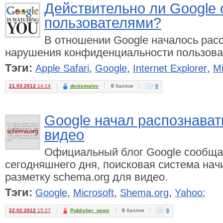
Действительно ли Google 
пользователями?
В отношении Google началось рас
нарушения конфиденциальности пользоват
Тэги:
,
,
,
Apple Safari
Google
Internet Explorer
Mi
21.03.2012
14:14
denismalov
0
баллов
0
Google начал распознават
видео
Официальный блог Google сообщает
сегодняшнего дня, поисковая система на
разметку schema.org для видео.
Тэги:
,
,
,
Google
Microsoft
Shema.org
Yahoo;
22.02.2012
15:27
Publisher_news
0
баллов
0