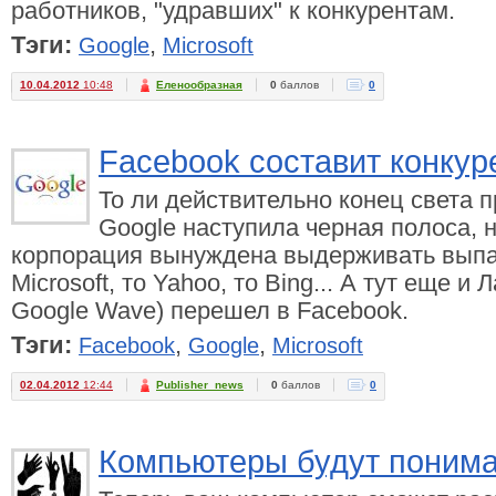
работников, "удравших" к конкурентам.
Тэги:
,
Google
Microsoft
10.04.2012
10:48
Еленообразная
0
баллов
0
Facebook составит конку
То ли действительно конец света п
Google наступила черная полоса, 
корпорация вынуждена выдерживать выпа
Microsoft, то Yahoo, то Bing... А тут еще и
Google Wave) перешел в Facebook.
Тэги:
,
,
Facebook
Google
Microsoft
02.04.2012
12:44
Publisher_news
0
баллов
0
Компьютеры будут понима