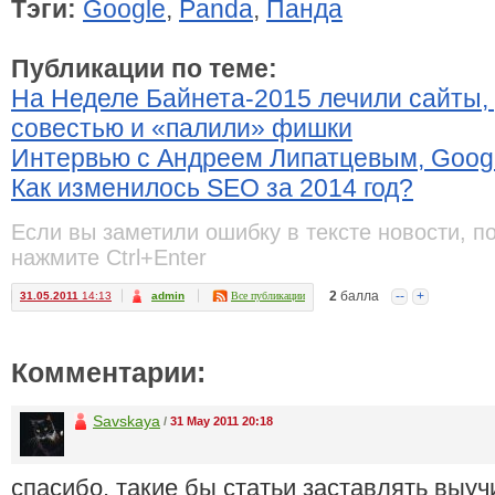
Тэги:
Google
,
Panda
,
Панда
Публикации по теме:
На Неделе Байнета-2015 лечили сайты, 
совестью и «палили» фишки
Интервью с Андреем Липатцевым, Goog
Как изменилось SEO за 2014 год?
Если вы заметили ошибку в тексте новости, п
нажмите Ctrl+Enter
2
балла
--
+
31.05.2011
14:13
admin
Все публикации
Комментарии:
Savskaya
/
31 May 2011 20:18
спасибо, такие бы статьи заставлять выуч