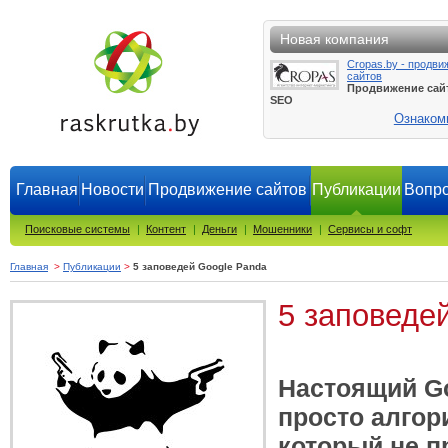
Новая компания
Cropas.by - продви
сайтов
Продвижение сай
SEO
Ознаком
Главная
Новости
Продвижение сайтов
Публикации
Вопро
Поисковые системы
|
Контент
|
Деньги
|
Мошенники
|
Сервисы и софт
Главная
>
Публикации
>
5 заповедей Google Panda
5 заповеде
Настоящий Go
просто алгор
который не 