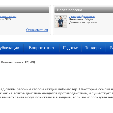
Новая персона
жение сайтов
Дмитрий Дрогайлов
тов SEO
Компания:
5digital
Должность:
директор
Ознакомиться
убликации
Вопрос-ответ
IT-досье
Тендеры
Р
>
Качество ссылок. PR, тИЦ
 над своим рабочим столом каждый веб-мастер. Некоторые ссылки н
ак как на всякое действие найдётся противодействие, и существует
и вашего сайта могут понижаться в выдаче, если вы используете не