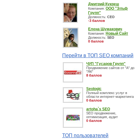
Дмитрий Кукреш
ООО "Эльф
Компания:
Групп"
Должность:
СЕО
-3 баллов
Елена Шумакович
Новый Сайт
Компания:
Должность:
SEO
0 баллов
Перейти в ТОП SEO компаний
ЧУП "Гусаров Групп"
Продвижение сайтов от "А" до
"ЯК"
8 баллов
Seologic
Полный комплекс услуг в
области интернет-маркетинга
0 баллов
artoha`s SEO
SEO продвижение,
оптимизация, аудит
0 баллов
ТОП пользователей