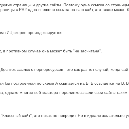
 другие страницы и другие сайты. Поэтому одна ссылка со страни
траницы с PR2 одна внешняя ссылка на ваш сайт, это также может 
ким тИЦ скорее проиндексируется.
, в противном случае она может быть "не засчитана".
есяток ссылок с порноресурсов - это как раз тот случай, когда са
я бы построенная по схеме А ссылается на Б, Б ссылается на В, В
ала, однако многие веб-мастера перелинковывали свои сайты таким
 "Классный сайт", это никак не повредит. Но в идеале желательно у