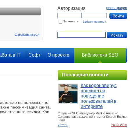
Авторизация
регистрация
Запомнить
Забыли пароль?
Ознакомиться
абота в IT
Софт
О проекте
Библиотека SEO
Последние новости
Как коронавирус
повлиял на
поведение
пользователей в
астолько не полезны, что
интернете
 также пессимизация сайта,
качественные ссылки. Как
Старший SEO-менеджер Merkle Алексис
Сэндерс рассказала об этом на Search Engine
Land.
читать
26.03.2020