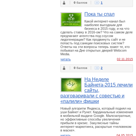
0
баллов
1
Пока ты спал
Какой интернет-канал был
наиболее выгодным для
бизнеса в 2015 году, и на что
сделать ставку в 2016-ом? Что на самом деле
предлагают агентства под соусом
лидогенерации? Как продвинуть сайт и не
попасть под санкции поисковых систем?
Ответы на эти вопросы теперь знают те, кто
побывал на Дне открытых дверей Webcom
Media.
читать
02.11.2015
0
баллов
2
На Неделе
Байнета-2015 лечили
сайты,
разговаривали с совестью и
«палили» фишки
Новый алгоритм Яндекса, который поднял на
уши Байнет и Рунет. Кардинальные изменения
в мобильной выдаче Google. Малозатратные,
но эффективные способы увеличения
прибыли в кризис. Закулисные тайны
интернет-маркетинга, раскрытые «человеком
в маске».
читать
04.05.2015