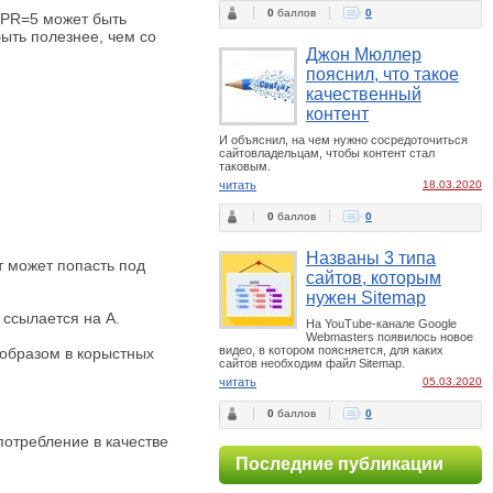
0
баллов
0
цыPR=5 может быть
быть полезнее, чем со
Джон Мюллер
пояснил, что такое
качественный
контент
И объяснил, на чем нужно сосредоточиться
сайтовладельцам, чтобы контент стал
таковым.
читать
18.03.2020
0
баллов
0
Названы 3 типа
йт может попасть под
сайтов, которым
нужен Sitemap
 ссылается на А.
На YouTube-канале Google
Webmasters появилось новое
видео, в котором поясняется, для каких
 образом в корыстных
сайтов необходим файл Sitemap.
читать
05.03.2020
0
баллов
0
потребление в качестве
Последние публикации