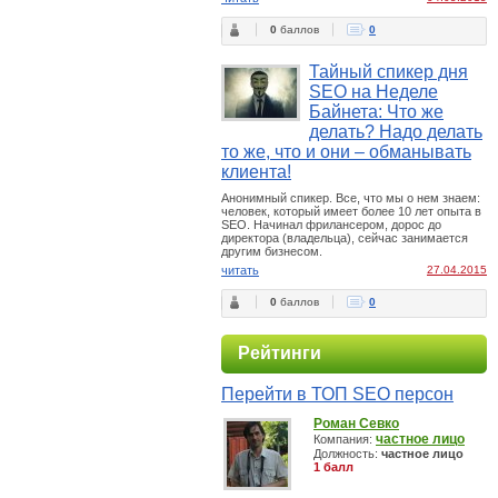
0
баллов
0
Тайный спикер дня
SEO на Неделе
Байнета: Что же
делать? Надо делать
то же, что и они – обманывать
клиента!
Анонимный спикер. Все, что мы о нем знаем:
человек, который имеет более 10 лет опыта в
SEO. Начинал фрилансером, дорос до
директора (владельца), сейчас занимается
другим бизнесом.
читать
27.04.2015
0
баллов
0
Рейтинги
Перейти в ТОП SEO персон
Роман Севко
частное лицо
Компания:
Должность:
частное лицо
1 балл