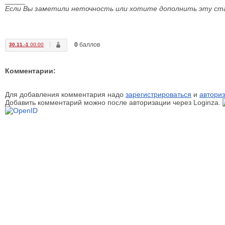
_____
Если Вы заметили неточность или хотите дополнить эту ст
0
баллов
30.11.-1
00:00
Комментарии:
Для добавления комментария надо
зарегистрироваться
и
авториз
Добавить комментарий можно после авторизации через Loginza.