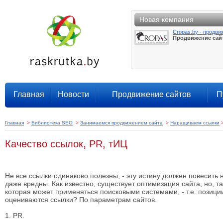
Новая компания
Cropas.by - продви
Продвижение сай
Главная
Новости
Продвижение сайтов
П
Главная
>
Библиотека SEO
>
Занимаемся продвижением сайта
>
Наращиваем ссылки
Качество ссылок, PR, тИЦ
Не все ссылки одинаково полезны, - эту истину должен повесить
даже вредны. Как известно, существует оптимизация сайта, но, т
которая может применяться поисковыми системами, - т.е. позици
оцениваются ссылки? По параметрам сайтов.
1. PR.