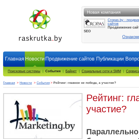
Новая компания
Cropas.by - продви
сайтов
Продвижение сай
SEO
Ознаком
Главная
Новости
Продвижение сайтов
Публикации
Вопро
Поисковые системы
|
События
|
Байнет
|
Социальные сети и SMM
|
Сервисы
Главная
>
Новости
>
События
>
Рейтинг: главное не победа, а участие?
Рейтинг: гл
участие?
Параллельно