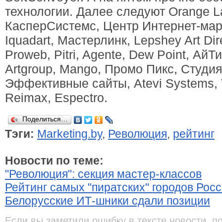
технологии. Далее следуют Orange La
КасперСистемс, Центр Интернет-марк
Iquadart, Мастерлинк, Lepshey Art Dir
Proweb, Pitri, Agente, Dew Point, АйТ
Artgroup, Mango, Промо Пикс, Студи
Эффективные сайты, Atevi Systems, 
Reimax, Espectro.
Поделиться…
Тэги:
Marketing.by
,
Революция
,
рейтинг
Новости по теме:
"Революция": секция мастер-классов
Рейтинг самых "пиратских" городов Рос
Белорусские ИТ-шники сдали позиции
Если вы заметили ошибку в тексте новости, п