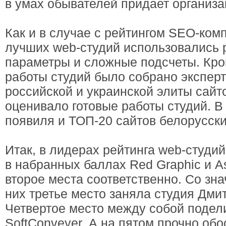
в умах обывателей придает организ
Как и в случае с рейтингом SEO-ком
лучших web-студий использовались
параметры и сложные подсчеты. Кром
работы студий было собрано экспер
российской и украинской элиты сайт
оценивало готовые работы студий. В
появиля и ТОП-20 сайтов белорусски
Итак, в лидерах рейтинга web-студи
в набранных баллах Red Graphic и As
второе места соответственно. Со зн
них третье место заняла студия Дми
Четвертое место между собой подели
SoftConveyer. А на пятом прочно об