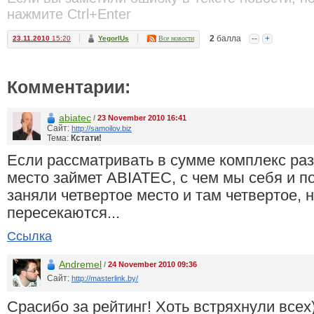
нажмите Ctrl+Enter
2
балла
--
+
23.11.2010
15:20
YegorlUs
Все новости
Комментарии:
abiatec
/
23 November 2010 16:41
Сайт:
http://samoilov.biz
Тема:
Кстати!
Если рассматривать в сумме комплекс раз
место займет ABIATEC, с чем мы себя и по
заняли четвертое место и там четвертое, 
пересекаются...
Ссылка
Andremel
/
24 November 2010 09:36
Сайт:
http://masterlink.by/
Срасибо за рейтинг! Хоть встряхнули всех