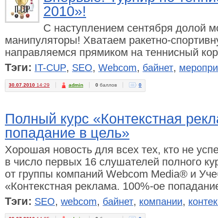
2010»!
С наступлением сентября долой 
манипуляторы! Хватаем ракетно-спортивн
направляемся прямиком на теннисный кор
Тэги:
,
,
,
,
IT-CUP
SEO
Webcom
байнет
меропри
30.07.2010
14:29
admin
0
баллов
0
Полный курс «Контекстная рекл
попадание в цель»
Хорошая новость для всех тех, кто не успе
в число первых 16 слушателей полного ку
от группы компаний Webcom Media® и Уч
«Контекстная реклама. 100%-ое попадание
Тэги:
,
,
,
,
SEO
webcom
байнет
компании
контек