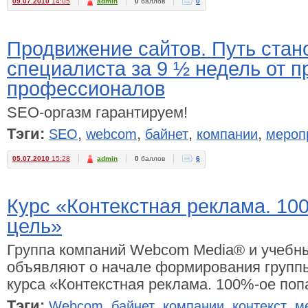
09.07.2010
14:05
admin
0
баллов
0
Продвижение сайтов. Путь ста
специалиста за 9 ½ недель от 
профессионалов
SEO-оргазм гарантируем!
Тэги:
,
,
,
,
SEO
webcom
байнет
компании
мероп
05.07.2010
15:28
admin
0
баллов
6
Курс «Контекстная реклама. 10
цель»
Группа компаний Webcom Media® и учеб
объявляют о начале формирования групп
курса «Контекстная реклама. 100%-ое поп
Тэги:
,
,
,
,
Webcom
байнет
компании
контекст
м