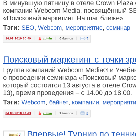
В минувшую пятницу в отеле Crown Plaza
компании Webcom Media, посвящённый SE
«Поисковый маркетинг. На шаг ближе».
Тэги:
,
,
,
SEO
Webcom
мероприятие
семинар
16.08.2010
10:49
admin
0
баллов
5
Поисковый маркетинг с точки 
Группа компаний Webcom Media® и Учебн
о проведении семинара «Поисковый маркет
который состоится 13 августа в отеле Crow
13), время проведения – с 14.00 до 18.00.
Тэги:
,
,
,
Webcom
байнет
компании
мероприят
04.08.2010
14:43
admin
1
баллов
0
Впервые! Турнир по тенни