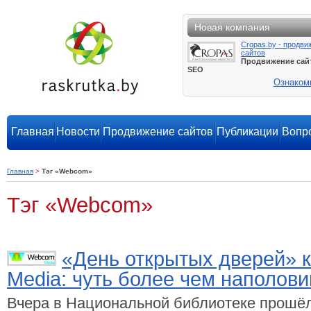
Новая компания
Cropas.by - продви
сайтов
Продвижение сай
SEO
Ознаком
Главная
Новости
Продвижение сайтов
Публикации
Вопро
Главная
>
Тэг «Webcom»
Тэг «Webcom»
«День открытых дверей»
Media: чуть более чем наполов
Вчера в Национальной библиотеке прошё