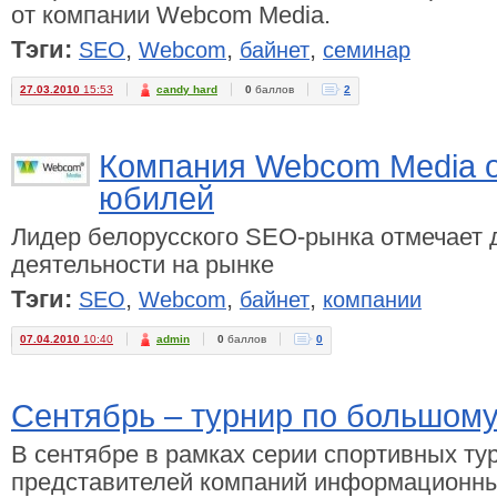
от компании Webcom Media.
Тэги:
,
,
,
SEO
Webcom
байнет
семинар
27.03.2010
15:53
candy hard
0
баллов
2
Компания Webcom Media о
юбилей
Лидер белорусского SEO-рынка отмечает 
деятельности на рынке
Тэги:
,
,
,
SEO
Webcom
байнет
компании
07.04.2010
10:40
admin
0
баллов
0
Сентябрь – турнир по большому
В сентябре в рамках серии спортивных ту
представителей компаний информационных