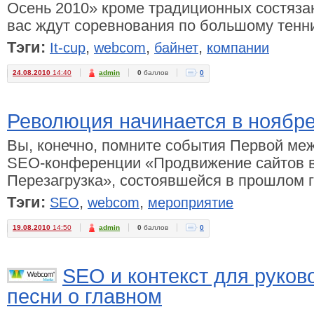
Осень 2010» кроме традиционных состязан
вас ждут соревнования по большому тенни
Тэги:
,
,
,
It-cup
webcom
байнет
компании
24.08.2010
14:40
admin
0
баллов
0
Революция начинается в ноябре
Вы, конечно, помните события Первой ме
SEO-конференции «Продвижение сайтов в
Перезагрузка», состоявшейся в прошлом г
Тэги:
,
,
SEO
webcom
мероприятие
19.08.2010
14:50
admin
0
баллов
0
SEO и контекст для руков
песни о главном