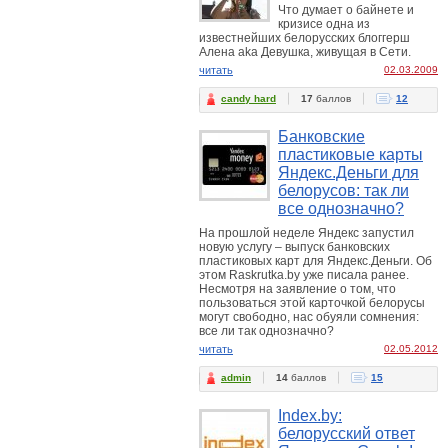
Что думает о байнете и
кризисе одна из
известнейших белорусских блоггерш
Алена aka Девушка, живущая в Сети.
читать
02.03.2009
candy hard
17
баллов
12
Банковские
пластиковые карты
Яндекс.Деньги для
белорусов: так ли
все однозначно?
На прошлой неделе Яндекс запустил
новую услугу – выпуск банковских
пластиковых карт для Яндекс.Деньги. Об
этом Raskrutka.by уже писала ранее.
Несмотря на заявление о том, что
пользоваться этой карточкой белорусы
могут свободно, нас обуяли сомнения:
все ли так однозначно?
читать
02.05.2012
admin
14
баллов
15
Index.by:
белорусский ответ