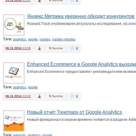
25.11.2014
15:57
0
баллов
0
Яндекс.Метрика уверенно обходит конкурентов
Ruward:Track опубликовали результаты исследования, на осно
Тэги:
,
,
,
analytics
google
yandex
yandex-metrika
06.11.2014
13:28
0
баллов
0
Enhanced Ecommerce в Google Analytics выходи
Enhanced Ecommerce предоставляет рекламодателям возможн
Тэги:
,
analytics
google
06.11.2014
13:22
0
баллов
0
Новый отчет Treemaps от Google Analytics
Новый функционал в скором времени появится в разделе AdW
Тэги:
,
,
adwords
analytics
google