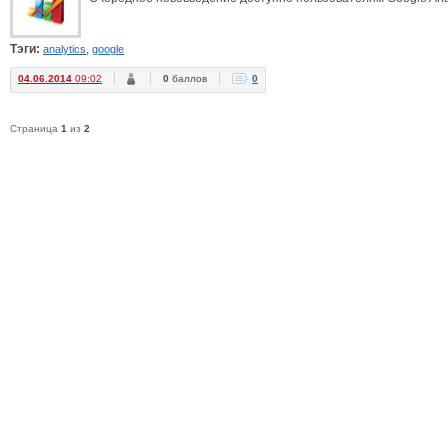
Тэги:
,
analytics
google
04.06.2014
09:02
0
баллов
0
Страница
1
из
2