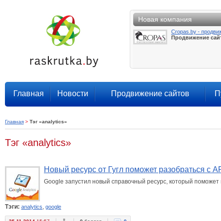
Новая компания
Cropas.by - продви
Продвижение сай
Главная
Новости
Продвижение сайтов
П
Главная
>
Тэг «analytics»
Тэг «analytics»
Новый ресурс от Гугл поможет разобраться с AP
Google запустил новый справочный ресурс, который поможет 
Тэги:
,
analytics
google