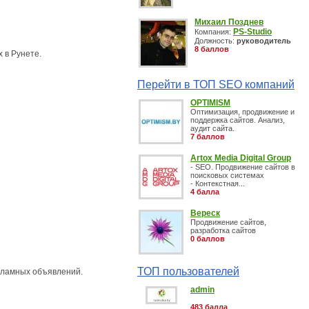
Михаил Позднев
PS-Studio
Компания:
Должность:
руководитель
8 баллов
 в Рунете.
Перейти в ТОП SEO компаний
OPTIMISM
Оптимизация, продвижение и
поддержка сайтов. Анализ,
аудит сайта.
7 баллов
Artox Media Digital Group
- SEO. Продвижение сайтов в
поисковых системах
- Контекстная...
4 балла
Вереск
Продвижение сайтов,
разработка сайтов
0 баллов
ТОП пользователей
кламных объявлений.
admin
483 балла