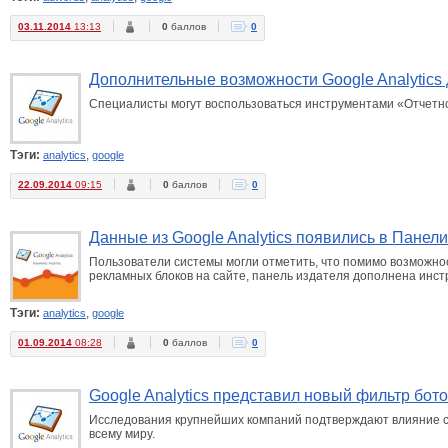
03.11.2014
13:13
0
баллов
0
Дополнительные возможности Google Analytics
Специалисты могут воспользоваться инструментами «Отчетно
Тэги:
,
analytics
google
22.09.2014
09:15
0
баллов
0
Данные из Google Analytics появились в Панели
Пользователи системы могли отметить, что помимо возможн
рекламных блоков на сайте, панель издателя дополнена инстр
Тэги:
,
analytics
google
01.09.2014
08:28
0
баллов
0
Google Analytics представил новый фильтр бот
Исследования крупнейших компаний подтверждают влияние спа
всему миру.