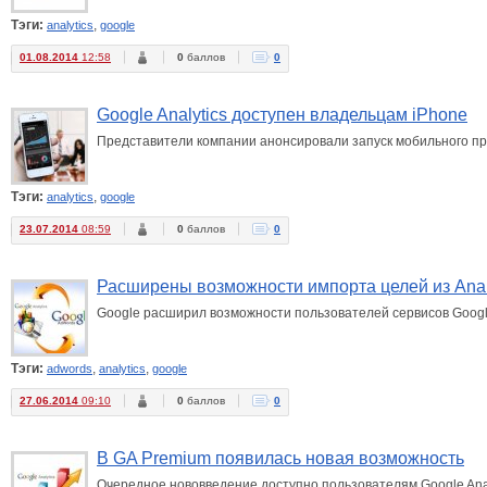
Тэги:
,
analytics
google
01.08.2014
12:58
0
баллов
0
Google Analytics доступен владельцам iPhone
Представители компании анонсировали запуск мобильного прил
Тэги:
,
analytics
google
23.07.2014
08:59
0
баллов
0
Расширены возможности импорта целей из Anal
Google расширил возможности пользователей сервисов Google
Тэги:
,
,
adwords
analytics
google
27.06.2014
09:10
0
баллов
0
В GA Premium появилась новая возможность
Очередное нововведение доступно пользователям Google Anal