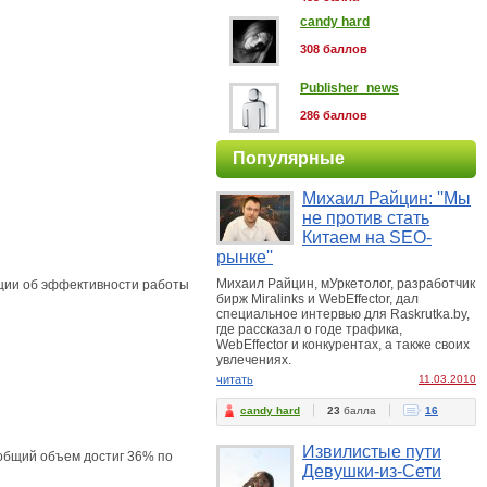
candy hard
308 баллов
Publisher_news
286 баллов
Популярные
Михаил Райцин: ''Мы
не против стать
Китаем на SEO-
рынке''
Михаил Райцин, мУркетолог, разработчик
ции об эффективности работы
бирж Miralinks и WebEffector, дал
специальное интервью для Raskrutka.by,
где рассказал о годе трафика,
WebEffector и конкурентах, а также своих
увлечениях.
читать
11.03.2010
candy hard
23
балла
16
Извилистые пути
 общий объем достиг 36% по
Девушки-из-Сети