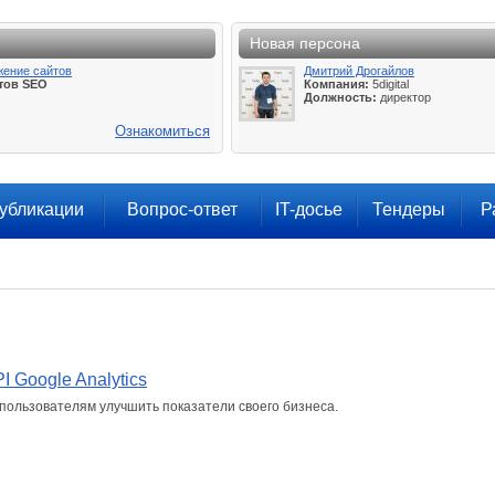
Новая персона
жение сайтов
Дмитрий Дрогайлов
тов SEO
Компания:
5digital
Должность:
директор
Ознакомиться
убликации
Вопрос-ответ
IT-досье
Тендеры
Р
I Google Analytics
пользователям улучшить показатели своего бизнеса.