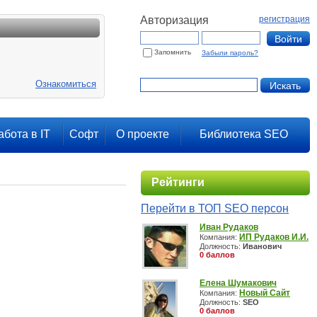
Авторизация
регистрация
Запомнить
Забыли пароль?
Ознакомиться
абота в IT
Софт
О проекте
Библиотека SEO
Рейтинги
Перейти в ТОП SEO персон
Иван Рудаков
ИП Рудаков И.И.
Компания:
Должность:
Иванович
0 баллов
Елена Шумакович
Новый Сайт
Компания:
Должность:
SEO
0 баллов