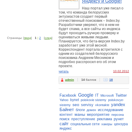
Яндексу и Google!
Наш портал уже писал о
том, что команда белорусских
энтузиастов создает первый
отечественный поисковик – Index.by.
Разработчики уверяют, что в нем не
будет спама, а все сайты из индекса
будут проходить ручную проверку и
оцениваться живыми людьми.
Страницы: [
пред
]
1
|
2
[
след
]
Планируется, что бета-версия Index.by
заработает уже этой весной.
Корреспондент портала встретился с
одним из создателей белорусского
поисковика Андреем Месником и
подробно расспросил его об этом
проекте.
читать
10.02.2012
admin
14
баллов
18
Google
Facebook
IT
Twitter
Microsoft
bynet
Yahoo
poiskovie sistemy
poiskovye-
yandex
seo
servisy
sistemy
vkontakte
Байнет
исследование
блоги
домен
маны
контент
мероприятие
персона
поиск
реклама
рунет
преступление
сайт
социальные сети
цензура
хакеры
яндекс