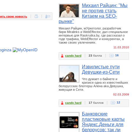
Михаил Райцин: ''Мы
не против стать
Китаем на SEO-
ить свою новость
рынке''
Михаил Райцин, мУркетолог, разработчик
бирж Miralinks и WebEffector, дал специальное
интервью для Raskrutka.by, где рассказал о
годе трафика, WebEffector и конкурентах, а
также своих увлечениях.
11.03.2010
16
candy hard
23
балла
Извилистые пути
Девушки-из-Сети
Что думает о байнете и
кризисе одна из известнейших
белорусских блоггерш Алена aka Девушка,
живущая в Сети.
02.03.2009
12
candy hard
17
баллов
Банковские
пластиковые карты
Яндекс.Деньги для
белорусов: так ли