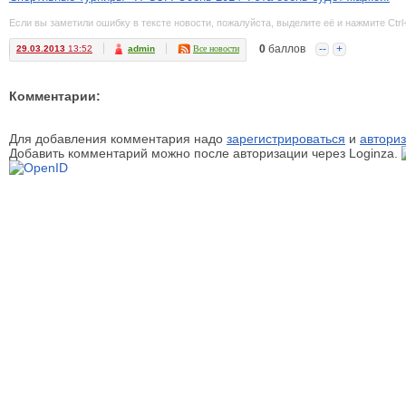
Если вы заметили ошибку в тексте новости, пожалуйста, выделите её и нажмите Ctrl
0
баллов
--
+
29.03.2013
13:52
admin
Все новости
Комментарии:
Для добавления комментария надо
зарегистрироваться
и
авториз
Добавить комментарий можно после авторизации через Loginza.