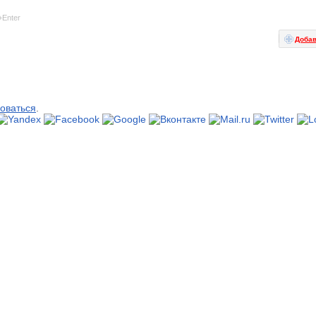
+Enter
Добав
оваться
.