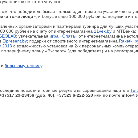
 участников не хотел уступать.
ом, что победитель бывает только один: никто из участников не у
ики тоже люди»
, и бонус в виде 100 000 рублей на покупки в ин
овленных организаторами и партнёрами турнира для лучших участн
00 000 рублей на счету от интернет-магазина
21vek.by
и МТБанка; 
 SEOLAB
; увлекательная
игра «Опята»
от интернет-магазина настол
ов
Elpresent.by
; подарки от спортивного интернет-магазина
Raketki.b
y 2013
с возможностью установки на 2-х персональных компьютерах
г по тарифному плану «Эксперт» (для победителя) и на регистраци
и
большому теннису
.
Последние новости и горячие результаты соревнований ищите в
Twit
+37517 29-23456 (доб. 40)
,
+37529 6-222-520
или по почте
info@it