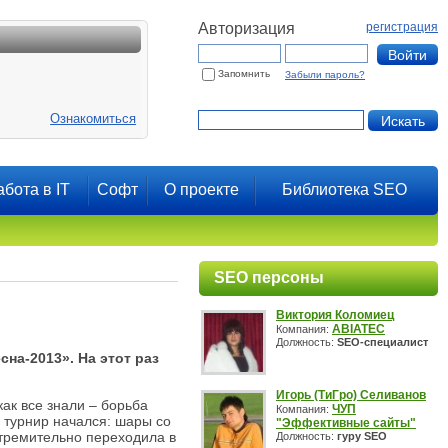
Авторизация
регистрация
Запомнить
Забыли пароль?
Ознакомиться
абота в IT
Софт
О проекте
Библиотека SEO
SEO персоны
Виктория Коломиец
ABIATEC
Компания:
Должность:
SEO-специалист
на-2013». На этот раз
Игорь (ТиГро) Селиванов
как все знали ‒ борьба
ЧУП
Компания:
 турнир начался: шары со
"Эффективные сайты"
 стремительно переходила в
Должность:
гуру SEO