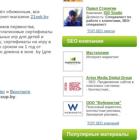
Павел Стронгин
шёл обиженным, все
ISD Studio
Компания:
тернет-магазине
21vek.by
.
Должность:
Специалист по
работе с клиентами, SEO-
специалист
иков первенства,
платиновые сертификаты
ТОП SEO персон
ьных игр для детей и
SEO компании
y
; сертификаты на игру в
 сроком на 1 год от
ю домена в зоне .by (для
Мастерлинк
Интернет-маркетинг
Artox Media Digital Group
- SEO. Продвижение сайтов в
поисковых системах
- Контекстная...
ter
и
Вконтакте
.
-cup.by
.
ООО "Вебернетик"
Поисковый маркетинг,
контекстная реклама,
баннерная реклама...
ТОП SEO компаний
Популярные материалы