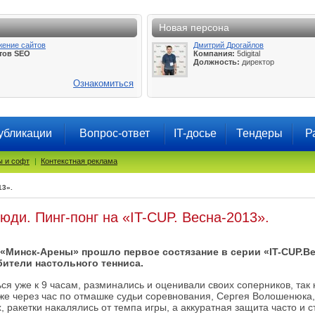
Новая персона
жение сайтов
Дмитрий Дрогайлов
тов SEO
Компания:
5digital
Должность:
директор
Ознакомиться
убликации
Вопрос-ответ
IT-досье
Тендеры
Р
 и софт
|
Контекстная реклама
13».
юди. Пинг-понг на «IT-CUP. Весна-2013».
«Минск-Арены» прошло первое состязание в серии «IT-CUP.Вес
ители настольного тенниса.
ся уже к 9 часам, разминались и оценивали своих соперников, так 
же через час по отмашке судьи соревнования, Сергея Волошенюка,
, ракетки накалялись от темпа игры, а аккуратная защита часто и