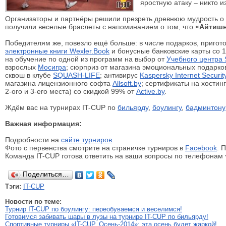
яростную атаку ‒ никто из
Организаторы и партнёры решили презреть древнюю мудрость о т
получили веселые браслеты с напоминанием о том, что
«Айтишн
Победителям же, повезло ещё больше: в числе подарков, пригот
электронные книги Wexler.Book
и бонусные банковские карты со 1
на обучение по одной из программ на выбор от
Учебного центра
взрослых
Мосигра
; сюрприз от магазина эмоциональных подарк
сквош в клубе
SQUASH-LIFЕ
; антивирус
Kaspersky Internet Securit
магазина лицензионного софта
Allsoft.by
; сертификаты на хостин
2-ого и 3-его места) со скидкой 99% от
Active.by
.
Ждём вас на турнирах IT-CUP по
бильярду
,
боулингу
,
бадминтону
Важная информация:
Подробности на
сайте турниров
.
Фото с первенства смотрите на страничке турниров в
Facebook
. 
Команда IT-CUP готова ответить на ваши вопросы по телефонам
Поделиться…
Тэги:
IT-CUP
Новости по теме:
Турнир IT-CUP по боулингу: переобуваемся и веселимся!
Готовимся забивать шары в лузы на турнире IT-CUP по бильярду!
Спортивные турниры «IT-CUP. Осень-2014»: эта осень будет жаркой!