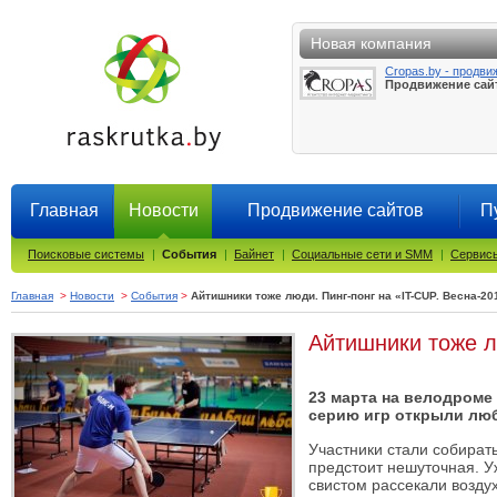
Новая компания
Cropas.by - продви
Продвижение сай
Главная
Новости
Продвижение сайтов
П
Поисковые системы
|
События
|
Байнет
|
Социальные сети и SMM
|
Сервисы
Главная
>
Новости
>
События
>
Айтишники тоже люди. Пинг-понг на «IT-CUP. Весна-20
Айтишники тоже л
23 марта на велодроме 
серию игр открыли люб
Участники стали собирать
предстоит нешуточная. У
свистом рассекали воздух