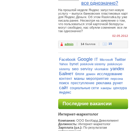
все однозначно?
На прошлой неделе Яндекс запустил новую
услугу – выпуск банковских пластиковых карт
для Яндекс.Деньги. Об этом Raskrutka.by уже
писала ранее. Несмотря на заявление о том,
что пользоваться этой карточкой белорусы
могут свободно, нас обуяли сомнения: все ли
так однозначно?
02.05.2012
15
admin
14
баллов
Google
Facebook
IT
Twitter
Microsoft
bynet
Yahoo
poiskovie sistemy
poiskovye-
yandex
seo
servisy
sistemy
vkontakte
Байнет
исследование
блоги
домен
маны
контент
мероприятие
персона
поиск
реклама
рунет
преступление
сайт
социальные сети
цензура
хакеры
яндекс
Последние вакансии
Интернет-маркетолог
Компания:
ООО БелХард Девелопмент
Должность:
Интернет-маркетолог
Зарплата (у.е.):
По результатам