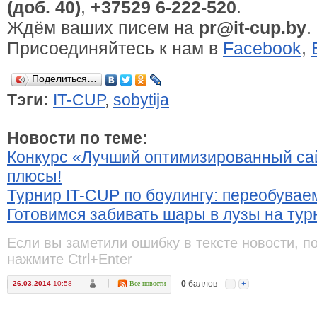
(доб. 40)
,
+37529 6-222-520
.
Ждём ваших писем на
pr@it-cup.by
.
Присоединяйтесь к нам в
Facebook
,
Поделиться…
Тэги:
IT-CUP
,
sobytija
Новости по теме:
Конкурс «Лучший оптимизированный са
плюсы!
Турнир IT-CUP по боулингу: переобувае
Готовимся забивать шары в лузы на тур
Если вы заметили ошибку в тексте новости, п
нажмите Ctrl+Enter
0
баллов
--
+
26.03.2014
10:58
Все новости