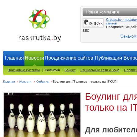
Новая компания
Cropas.by - продви
сайтов
Продвижение сай
SEO
Ознаком
Главная
Новости
Продвижение сайтов
Публикации
Вопро
Поисковые системы
|
События
|
Байнет
|
Социальные сети и SMM
|
Сервисы
Главная
>
Новости
>
События
>
Боулинг для IT-шников – только на IT-CUP!
Боулинг для
только на I
Для любителе