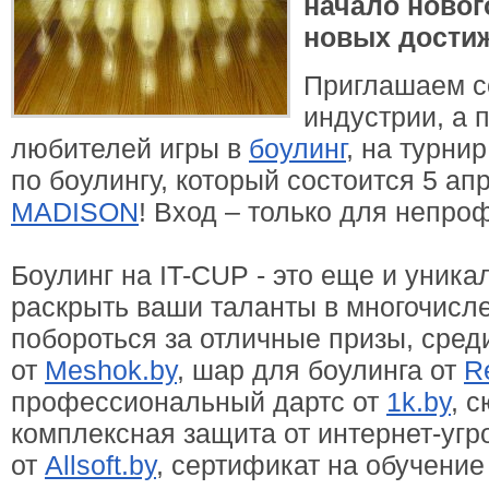
начало новог
новых дости
Приглашаем со
индустрии, а 
любителей игры в
боулинг
, на турни
по боулингу, который состоится 5 ап
MADISОN
! Вход – только для непро
Боулинг на IT-CUP - это еще и уник
раскрыть ваши таланты в многочисл
побороться за отличные призы, сред
от
Meshok.by
, шар для боулинга от
Re
профессиональный дартс от
1k.by
, 
комплексная защита от интернет-угр
от
Allsoft.by
, сертификат на обучение