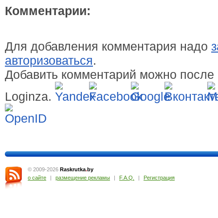
Комментарии:
Для добавления комментария надо
з
авторизоваться
.
Добавить комментарий можно после 
Loginza.
© 2009-2026
Raskrutka
.
by
о сайте
|
размещение рекламы
|
F.A.Q.
|
Регистрация