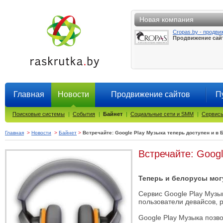
Новая компания
Cropas.by - продви
Продвижение сай
Главная
Новости
Продвижение сайтов
П
Поисковые системы
|
События
|
Байнет
|
Социальные сети и SMM
|
Сервисы
Главная
>
Новости
>
Байнет
>
Встречайте: Google Play Музыка теперь доступен и в 
Встречайте: Googl
Теперь и белорусы мог
Cервис Google Play Музы
пользователи девайсов, 
Google Play Музыка позво