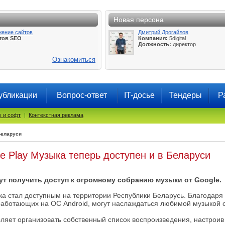
Новая персона
жение сайтов
Дмитрий Дрогайлов
тов SEO
Компания:
5digital
Должность:
директор
Ознакомиться
убликации
Вопрос-ответ
IT-досье
Тендеры
Р
 и софт
|
Контекстная реклама
Беларуси
e Play Музыка теперь доступен и в Беларуси
ут получить доступ к огромному собранию музыки от Google.
ка стал доступным на территории Республики Беларусь. Благодаря
работающих на ОС Android, могут наслаждаться любимой музыкой со
ляет организовать собственный список воспроизведения, настроив 