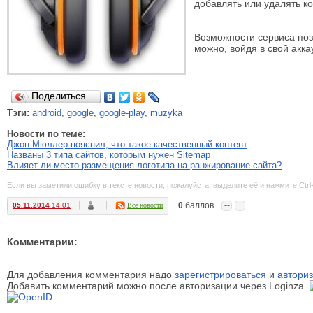
добавлять или удалять к
Возможности сервиса поз
можно, войдя в свой акка
Поделиться…
Тэги:
android
,
google
,
google-play
,
muzyka
Новости по теме:
Джон Мюллер пояснил, что такое качественный контент
Названы 3 типа сайтов, которым нужен Sitemap
Влияет ли место размещения логотипа на ранжирование сайта?
Если вы заметили ошибку в тексте новости, пожалуйста, выделите её и нажмите Ctrl
0
баллов
--
+
05.11.2014
14:01
Все новости
Комментарии:
Для добавления комментария надо
зарегистрироваться
и
авториз
Добавить комментарий можно после авторизации через Loginza.