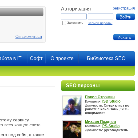
Авторизация
регистрация
Запомнить
Забыли пароль?
Ознакомиться
абота в IT
Софт
О проекте
Библиотека SEO
SEO персоны
Павел Стронгин
ISD Studio
Компания:
Должность:
Специалист по
работе с клиентами, SEO-
специалист
 этому сервису
Михаил Позднев
 всех концов света.
PS-Studio
Компания:
Должность:
руководитель
его под себя, а также