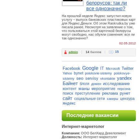
белорусов: так ли
все однозначно?
На прошлой неделе Яндекс запустил новую
услугу – выпуск банковских пластиковых карт
для Яндекс.Деньги. Об этом Raskrutka.by уже
писала ранее. Несмотря на заявление о том,
что пользоваться этой карточкой белорусы
могут свободно, нас обуяли сомнения: все ли
так однозначно?
02.05.2012
15
admin
14
баллов
Google
Facebook
IT
Twitter
Microsoft
bynet
Yahoo
poiskovie sistemy
poiskovye-
yandex
seo
servisy
sistemy
vkontakte
Байнет
исследование
блоги
домен
маны
контент
мероприятие
персона
поиск
реклама
рунет
преступление
сайт
социальные сети
цензура
хакеры
яндекс
Последние вакансии
Интернет-маркетолог
Компания:
ООО БелХард Девелопмент
Должность:
Интернет-маркетолог