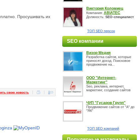
Виктория Коломиец
ABIATEC
Компания:
сплатно. Просушивать их
Должность:
SEO-специалист
ТОП SEO персон
SEO компании
Визор Медия
Разработка сайтов, которые
приносят доход. Поисковое
продвижение на...
OOO "Интернет-
Маркетинг"
Seo, реклама, интернет,
маркетинг, создание сайтов
ить свою новость
ЧУП "Гусаров Групп"
Продвижение сайтов от "А" до
"ЯК"
ТОП SEO компаний
Популярные материалы