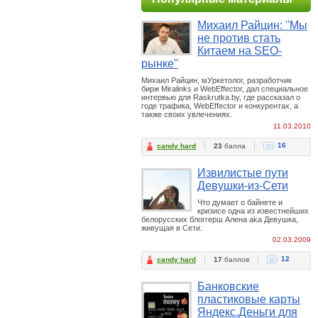
Михаил Райцин: ''Мы
не против стать
Китаем на SEO-
рынке''
Михаил Райцин, мУркетолог, разработчик
бирж Miralinks и WebEffector, дал специальное
интервью для Raskrutka.by, где рассказал о
годе трафика, WebEffector и конкурентах, а
также своих увлечениях.
11.03.2010
16
candy hard
23
балла
Извилистые пути
Девушки-из-Сети
Что думает о байнете и
кризисе одна из известнейших
белорусских блоггерш Алена aka Девушка,
живущая в Сети.
02.03.2009
12
candy hard
17
баллов
Банковские
пластиковые карты
Яндекс.Деньги для