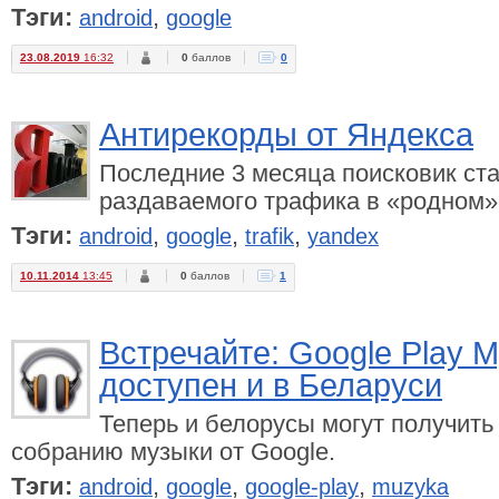
Тэги:
,
android
google
23.08.2019
16:32
0
баллов
0
Антирекорды от Яндекса
Последние 3 месяца поисковик ст
раздаваемого трафика в «родном» 
Тэги:
,
,
,
android
google
trafik
yandex
10.11.2014
13:45
0
баллов
1
Встречайте: Google Play 
доступен и в Беларуси
Теперь и белорусы могут получить
собранию музыки от Google.
Тэги:
,
,
,
android
google
google-play
muzyka