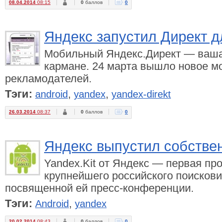
08.04.2014
08:15
0
баллов
0
Яндекс запустил Директ д
Мобильный Яндекс.Директ — ваша
кармане. 24 марта вышло новое м
рекламодателей.
Тэги:
,
,
android
yandex
yandex-direkt
26.03.2014
08:37
0
баллов
0
Яндекс выпустил собстве
Yandex.Kit от Яндекс — первая пр
крупнейшего российского поискови
посвященной ей пресс-конференции.
Тэги:
,
Android
yandex
20.02.2014
08:43
0
баллов
0