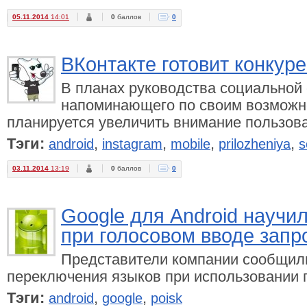
05.11.2014
14:01
0
баллов
0
ВКонтакте готовит конкуре
В планах руководства социальной 
напоминающего по своим возможно
планируется увеличить внимание пользова
Тэги:
,
,
,
,
android
instagram
mobile
prilozheniya
s
03.11.2014
13:19
0
баллов
0
Google для Android научи
при голосовом вводе запр
Представители компании сообщил
переключения языков при использовании г
Тэги:
,
,
android
google
poisk