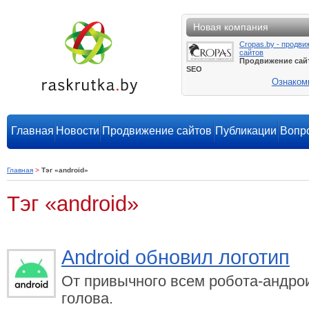
Новая компания
Cropas.by - продви
сайтов
Продвижение сай
SEO
Ознаком
Главная
Новости
Продвижение сайтов
Публикации
Вопро
Главная
>
Тэг «android»
Тэг «android»
Android обновил логотип
От привычного всем робота-андро
голова.