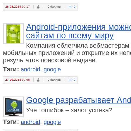
26.08.2014
09:17
0
баллов
0
Android-приложения можно
сайтам по всему миру
Компания облегчила вебмастерам 
мобильных приложений и открытие их неп
результатов поисковой выдачи.
Тэги:
,
android
google
27.06.2014
09:08
0
баллов
0
Google разрабатывает And
Учет ошибок – залог успеха?
Тэги:
,
android
google