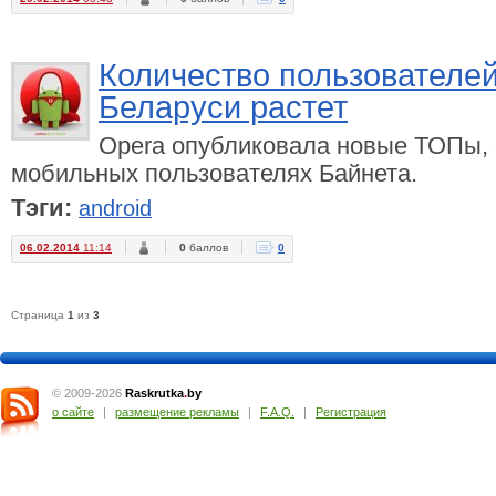
Количество пользователей
Беларуси растет
Opera опубликовала новые ТОПы, 
мобильных пользователях Байнета.
Тэги:
android
06.02.2014
11:14
0
баллов
0
Страница
1
из
3
© 2009-2026
Raskrutka
.
by
о сайте
|
размещение рекламы
|
F.A.Q.
|
Регистрация