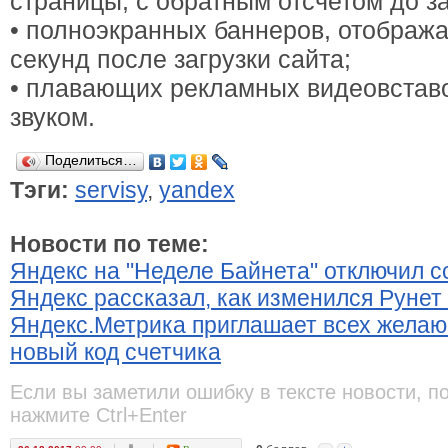
страницы, с обратным отсчетом до за
• полноэкранных баннеров, отображ
секунд после загрузки сайта;
• плавающих рекламных видеовстав
звуком.
Поделиться…
Тэги:
servisy
,
yandex
Новости по теме:
Яндекс на "Неделе Байнета" отключил с
Яндекс рассказал, как изменился Рунет 
Яндекс.Метрика приглашает всех желаю
новый код счетчика
Если вы заметили ошибку в тексте новости, п
нажмите Ctrl+Enter