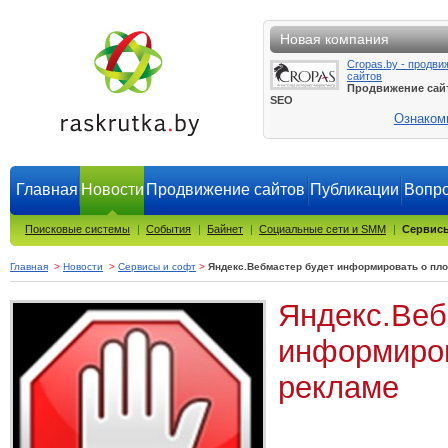
Новая компания
Cropas.by - продви
сайтов
Продвижение сай
SEO
Ознаком
Главная
Новости
Продвижение сайтов
Публикации
Вопро
Поисковые системы
|
События
|
Байнет
|
Социальные сети и SMM
|
Сервисы
Главная
>
Новости
>
Сервисы и софт
>
Яндекс.Вебмастер будет информировать о пло
Яндекс.Веб
информиров
рекламе