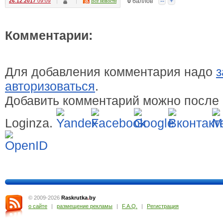
0
баллов
--
+
26.12.2017
09:09
Все новости
Комментарии:
Для добавления комментария надо
з
авторизоваться
.
Добавить комментарий можно после 
Loginza.
© 2009-2026
Raskrutka
.
by
о сайте
|
размещение рекламы
|
F.A.Q.
|
Регистрация