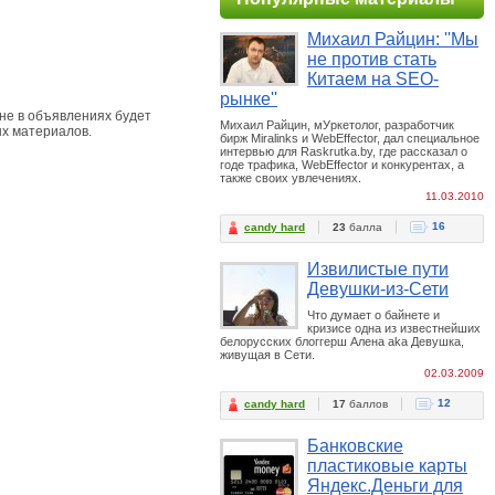
Михаил Райцин: ''Мы
не против стать
Китаем на SEO-
рынке''
не в объявлениях будет
Михаил Райцин, мУркетолог, разработчик
ых материалов.
бирж Miralinks и WebEffector, дал специальное
интервью для Raskrutka.by, где рассказал о
годе трафика, WebEffector и конкурентах, а
также своих увлечениях.
11.03.2010
16
candy hard
23
балла
Извилистые пути
Девушки-из-Сети
Что думает о байнете и
кризисе одна из известнейших
белорусских блоггерш Алена aka Девушка,
живущая в Сети.
02.03.2009
12
candy hard
17
баллов
Банковские
пластиковые карты
Яндекс.Деньги для