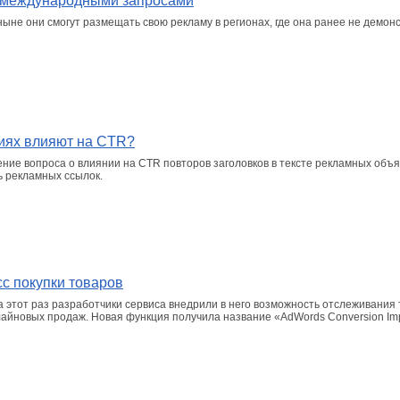
с международными запросами
ыне они смогут размещать свою рекламу в регионах, где она ранее не демон
ниях влияют на CTR?
ние вопроса о влиянии на CTR повторов заголовков в тексте рекламных объ
ь рекламных ссылок.
с покупки товаров
этот раз разработчики сервиса внедрили в него возможность отслеживания т
йновых продаж. Новая функция получила название «AdWords Conversion Imp