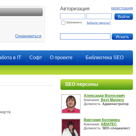
Авторизация
регистрация
Запомнить
Забыли пароль?
Ознакомиться
абота в IT
Софт
О проекте
Библиотека SEO
SEO персоны
Александр Волосевич
Best Masters
Компания:
Должность:
Администратор
едств.
Виктория Коломиец
ABIATEC
Компания:
Должность:
SEO-специалист