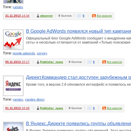
Тэги:
yandex
21.11.2013
14:34
observer
0
баллов
0
Все новости
В Google AdWords появился новый тип кампан
Официальный блог Google AdWords сообщает о внедрении кам
сеть» и несколько отличаются от кампаний «Только поисковая 
Тэги:
,
google adwords
servisy
05.11.2013
10:17
Publisher_news
0
баллов
0
Все новости
Директ.Коммандер стал доступен зарубежным 
Кроме того, в версии 2.8 обновился интерфейс и появилось н
Тэги:
,
yandex
yandex-direct
01.11.2013
16:48
Publisher_news
0
баллов
0
Все новости
В Яндекс.Директе появились группы объявлен
В Яндекс.Директе появились группы объявлений. Этот инстр