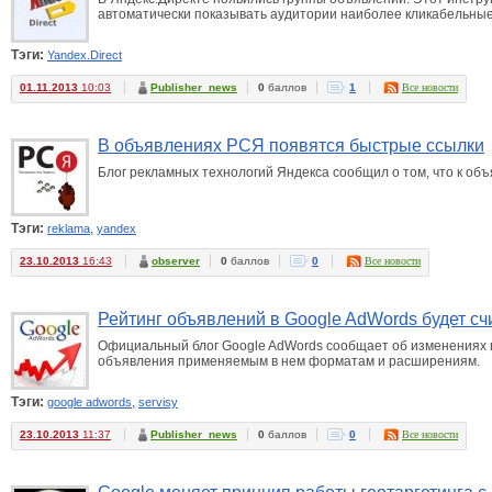
автоматически показывать аудитории наиболее кликабельные 
Тэги:
Yandex.Direct
01.11.2013
10:03
Publisher_news
0
баллов
1
Все новости
В объявлениях РСЯ появятся быстрые ссылки
Блог рекламных технологий Яндекса сообщил о том, что к об
Тэги:
,
reklama
yandex
23.10.2013
16:43
observer
0
баллов
0
Все новости
Рейтинг объявлений в Google AdWords будет сч
Официальный блог Google AdWords сообщает об изменениях в
объявления применяемым в нем форматам и расширениям.
Тэги:
,
google adwords
servisy
23.10.2013
11:37
Publisher_news
0
баллов
0
Все новости