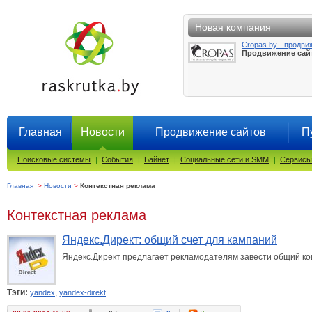
Новая компания
Cropas.by - продви
Продвижение сай
Главная
Новости
Продвижение сайтов
П
Поисковые системы
|
События
|
Байнет
|
Социальные сети и SMM
|
Сервисы
Главная
>
Новости
>
Контекстная реклама
Контекстная реклама
Яндекс.Директ: общий счет для кампаний
Яндекс.Директ предлагает рекламодателям завести общий ко
Тэги:
,
yandex
yandex-direkt