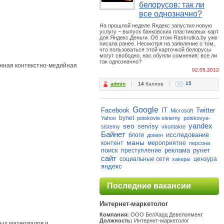
белорусов: так ли
все однозначно?
На прошлой неделе Яндекс запустил новую
услугу – выпуск банковских пластиковых карт
для Яндекс.Деньги. Об этом Raskrutka.by уже
писала ранее. Несмотря на заявление о том,
что пользоваться этой карточкой белорусы
могут свободно, нас обуяли сомнения: все ли
так однозначно?
анная контекстно-медийная
02.05.2012
15
admin
14
баллов
Google
Facebook
IT
Twitter
Microsoft
bynet
Yahoo
poiskovie sistemy
poiskovye-
yandex
seo
servisy
sistemy
vkontakte
Байнет
исследование
блоги
домен
маны
контент
мероприятие
персона
поиск
реклама
рунет
преступление
сайт
социальные сети
цензура
хакеры
яндекс
Последние вакансии
Интернет-маркетолог
Компания:
ООО БелХард Девелопмент
Должность:
Интернет-маркетолог
ных материалов и