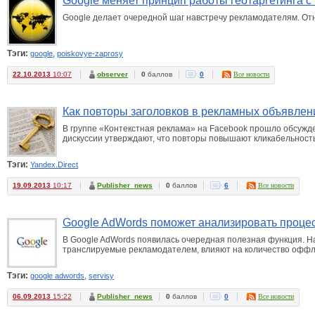
Google меняет принцип работы геотаргетинга 
Google делает очередной шаг навстречу рекламодателям. Отн
Тэги:
,
google
poiskovye-zaprosy
22.10.2013
10:07
observer
0
баллов
0
Все новости
Как повторы заголовков в рекламных объявле
В группе «Контекстная реклама» на Facebook прошло обсужде
дискуссии утверждают, что повторы повышают кликабельност
Тэги:
Yandex.Direct
19.09.2013
10:17
Publisher_news
0
баллов
6
Все новости
Google AdWords поможет анализировать процес
В Google AdWords появилась очередная полезная функция. На 
транслируемые рекламодателем, влияют на количество оффла
Тэги:
,
google adwords
servisy
06.09.2013
15:22
Publisher_news
0
баллов
0
Все новости