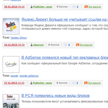
20.01.2014
08:46
Publisher_news
0
баллов
0
Все новости
Яндекс.Директ больше не учитывает ссылки на
Команда Яндекс.Директа официально сообщает о том, что сер
отображаться домен именно той страницы, адрес которой был
Тэги:
Yandex.Direct
24.12.2013
09:28
observer
0
баллов
0
Все новости
В АdSense появился новый тип рекламных бло
Как сообщает официальный блог Google АdSense, сотрудники
Тэги:
,
google
google-adSense
27.11.2013
16:29
Publisher_news
0
баллов
0
Все новости
В РСЯ появились новые виды блоков
Теперь пользователи могут устанавливать фиксированные го