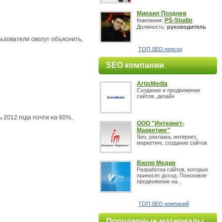
Михаил Позднев
PS-Studio
Компания:
Должность:
руководитель
ьзователи смогут объяснить,
ТОП SEO персон
SEO компании
ArtisMedia
Создание и продвижение
сайтов, дизайн
 2012 года почти на 60%,
OOO "Интернет-
Маркетинг"
Seo, реклама, интернет,
маркетинг, создание сайтов
Визор Медия
Разработка сайтов, которые
приносят доход. Поисковое
продвижение на...
ТОП SEO компаний
Популярные материалы