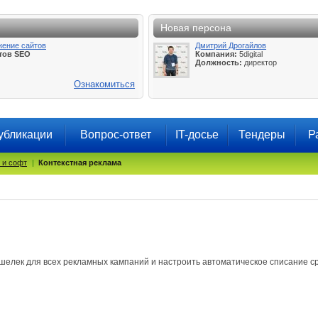
Новая персона
жение сайтов
Дмитрий Дрогайлов
тов SEO
Компания:
5digital
Должность:
директор
Ознакомиться
убликации
Вопрос-ответ
IT-досье
Тендеры
Р
 и софт
|
Контекстная реклама
шелек для всех рекламных кампаний и настроить автоматическое списание ср