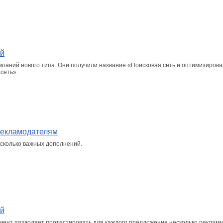
ий
паний нового типа. Они получили название «Поисковая сеть и оптимизиров
сеть».
рекламодателям
есколько важных дополнений.
ий
умент позволяет протестировать для каждого предложения несколько реклам