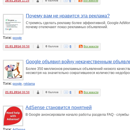
28.01.2014
11:29
0
баллов
0
Все новости
Почему вам не нравится эта реклама?
Стремясь сделать рекламу более эффективной, Google AdWord
почему отключают показ рекламных объявлений.
Тэги:
google
21.01.2014
08:58
0
баллов
0
Все новости
Google объявил войну некачественным объявл
Более 350 миллионов рекламных объявлений низкого качества
несмотря на значительно сократившееся количество недобр
Тэги:
,
google
reklama
21.01.2014
08:58
0
баллов
0
Все новости
AdSense становится понятней
В Google анонсировали начало работы раздела FAQ - службы 
Тэги:
AdSense