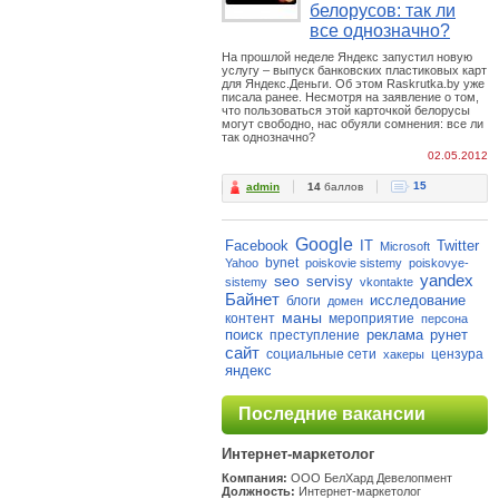
белорусов: так ли
все однозначно?
На прошлой неделе Яндекс запустил новую
услугу – выпуск банковских пластиковых карт
для Яндекс.Деньги. Об этом Raskrutka.by уже
писала ранее. Несмотря на заявление о том,
что пользоваться этой карточкой белорусы
могут свободно, нас обуяли сомнения: все ли
так однозначно?
02.05.2012
15
admin
14
баллов
Google
Facebook
IT
Twitter
Microsoft
bynet
Yahoo
poiskovie sistemy
poiskovye-
yandex
seo
servisy
sistemy
vkontakte
Байнет
исследование
блоги
домен
маны
контент
мероприятие
персона
поиск
реклама
рунет
преступление
сайт
социальные сети
цензура
хакеры
яндекс
Последние вакансии
Интернет-маркетолог
Компания:
ООО БелХард Девелопмент
Должность:
Интернет-маркетолог