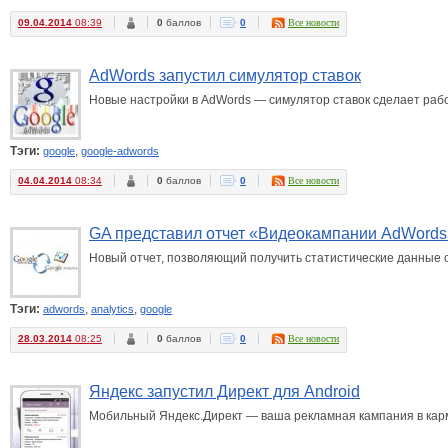
09.04.2014
08:39
0
баллов
0
Все новости
AdWords запустил симулятор ставок
Новые настройки в AdWords — симулятор ставок сделает рабо
Тэги:
,
google
google-adwords
04.04.2014
08:34
0
баллов
0
Все новости
GA представил отчет «Видеокампании AdWords
Новый отчет, позволяющий получить статистические данные о
Тэги:
,
,
adwords
analytics
google
28.03.2014
08:25
0
баллов
0
Все новости
Яндекс запустил Директ для Android
Мобильный Яндекс.Директ — ваша рекламная кампания в кар