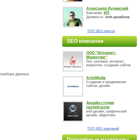
Александр Дудинский
ИП
Компания:
Должность:
web-дизайнер
ТОП SEO персон
SEO компании
OOO "Интернет-
Маркетинг"
Seo, реклама, интернет,
маркетинг, создание сайтов
разбора данных.
ArtisMedia
Создание и продвижение
сайтов, дизайн
Дизайн-студия
nashekrashe
веб-дизайн, графический
дизайн, айдентика
ТОП SEO компаний
Популярные материалы