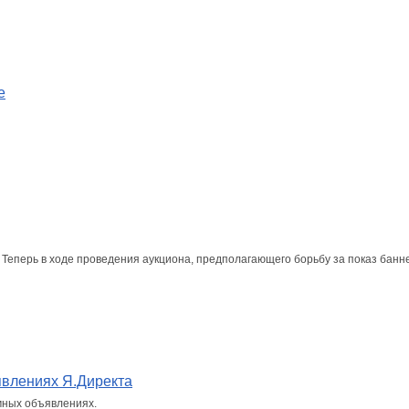
e
 Теперь в ходе проведения аукциона, предполагающего борьбу за показ банн
явлениях Я.Директа
амных объявлениях.