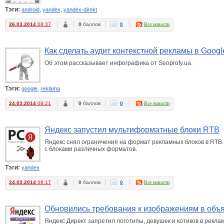
Тэги:
,
,
android
yandex
yandex-direkt
26.03.2014
08:37
0
баллов
0
Все новости
Как сделать аудит контекстной рекламы в Googl
Об этом рассказывает инфографика от Seoprofy.ua.
Тэги:
,
google
reklama
24.03.2014
08:21
0
баллов
0
Все новости
Яндекс запустил мультиформатные блоки RTB
Яндекс снял ограничения на формат рекламных блоков в RTB.
с блоками различных форматов.
Тэги:
yandex
24.03.2014
08:17
0
баллов
0
Все новости
Обновились требования к изображениям в объ
Яндекс.Директ запретил логотипы, девушек и котиков в рекл