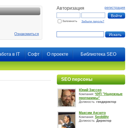
Авторизация
регистрация
Запомнить
Забыли пароль?
Ознакомиться
абота в IT
Софт
О проекте
Библиотека SEO
SEO персоны
Юрий Зиссер
ЧУП "Надежные
Компания:
программы"
Должность:
гендиректор
Максим Аксюто
Seobility
Компания:
Должность:
Директор