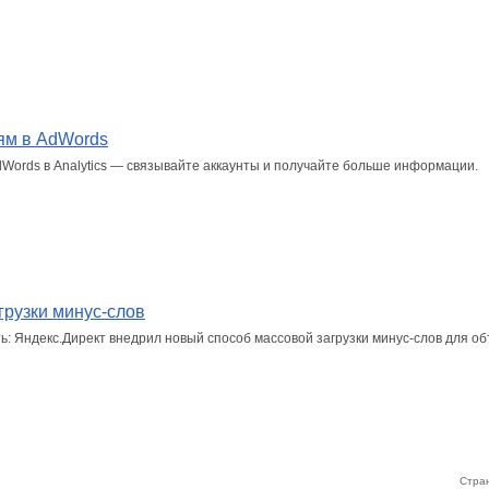
ям в AdWords
ords в Analytics — связывайте аккаунты и получайте больше информации.
грузки минус-слов
ь: Яндекс.Директ внедрил новый способ массовой загрузки минус-слов для о
Стран