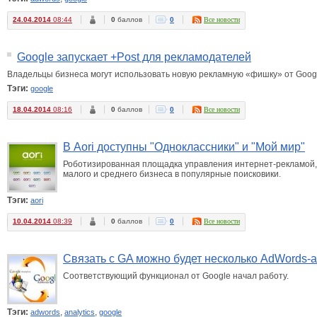
24.04.2014
08:44
0
баллов
0
Все новости
Google запускает +Post для рекламодателей
Владельцы бизнеса могут использовать новую рекламную «фишку» от Goog
Тэги:
google
18.04.2014
08:16
0
баллов
0
Все новости
В Aori доступны "Одноклассники" и "Мой мир"
Роботизированная площадка управления интернет-рекламой, 
малого и среднего бизнеса в популярные поисковики.
Тэги:
aori
10.04.2014
08:39
0
баллов
0
Все новости
Связать с GA можно будет несколько AdWords-а
Соответствующий функционал от Google начал работу.
Тэги:
,
,
adwords
analytics
google