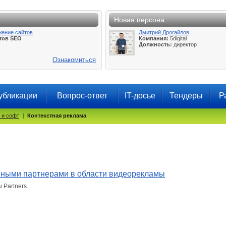
Новая персона
жение сайтов
Дмитрий Дрогайлов
тов SEO
Компания:
5digital
Должность:
директор
Ознакомиться
убликации
Вопрос-ответ
IT-досье
Тендеры
Р
 и софт
|
Контекстная реклама
анными партнерами в области видеорекламы
Partners.