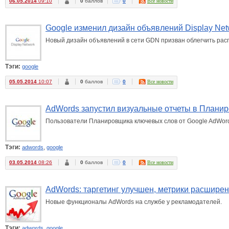
06.05.2014
09:10
0
баллов
0
Все новости
Google изменил дизайн объявлений Display Net
Новый дизайн объявлений в сети GDN призван облегчить рас
Тэги:
google
05.05.2014
10:07
0
баллов
0
Все новости
AdWords запустил визуальные отчеты в Плани
Пользователи Планировщика ключевых слов от Google AdWord
Тэги:
,
adwords
google
03.05.2014
08:26
0
баллов
0
Все новости
AdWords: таргетинг улучшен, метрики расшире
Новые функционалы AdWords на службе у рекламодателей.
Тэги:
,
adwords
google