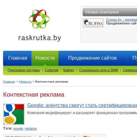
Новая компания
Cropas.by - продви
Продвижение сай
Главная
Новости
Продвижение сайтов
П
Поисковые системы
|
События
|
Байнет
|
Социальные сети и SMM
|
Сервисы
Главная
>
Новости
>
Контекстная реклама
Контекстная реклама
Google: агентства смогут стать сертифициров
Компания модифицирует и расширяет функционал программы 
Тэги:
,
google
reklama