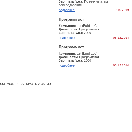
Зарплата (у.е.):
По результатам
собеcедования
подробнее
10.10.2019
Программист
Компания:
LetItBuild LLC
Должность:
Программист
Зарплата (у.е.):
2000
подробнее
03.12.2014
Программист
Компания:
LetItBuild LLC
Должность:
Программист
Зарплата (у.е.):
2000
подробнее
03.12.2014
ера, можно принимать участие