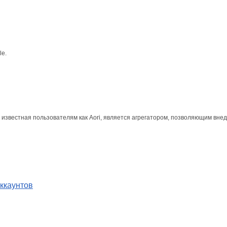
le.
известная пользователям как Aori, является агрегатором, позволяющим вне
ккаунтов