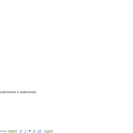
бъявления и кампании.
ицы: [
пред
]
6
|
7
|
8
|
9
|
10
[
след
]