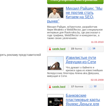
Михаил Райцин: ''Мы
не против стать
Китаем на SEO-
рынке''
Михаил Райцин, мУркетолог, разработчик
бирж Miralinks и WebEffector, дал специальное
интервью для Raskrutka.by, где рассказал о
годе трафика, WebEffector и конкурентах, а
также своих увлечениях.
11.03.2010
16
candy hard
23
балла
дрять рекламу представителей
Извилистые пути
Девушки-из-Сети
Что думает о байнете и
кризисе одна из известнейших
белорусских блоггерш Алена aka Девушка,
живущая в Сети.
02.03.2009
12
candy hard
17
баллов
Банковские
пластиковые карты
Яндекс.Деньги для