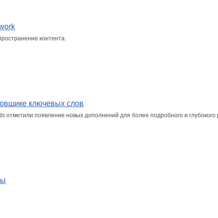
work
пространение контента.
ровщике ключевых слов
s отметили появление новых дополнений для более подробного и глубокого 
ны