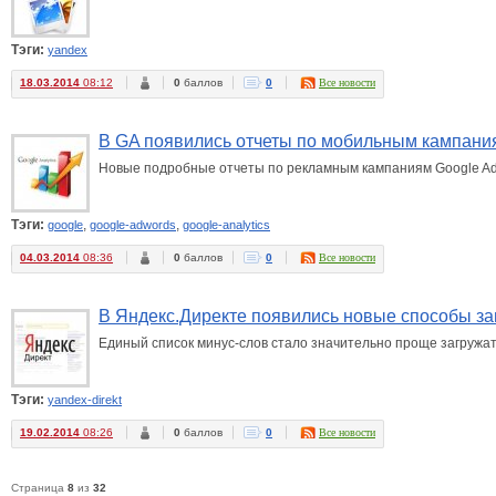
Тэги:
yandex
18.03.2014
08:12
0
баллов
0
Все новости
В GA появились отчеты по мобильным кампани
Новые подробные отчеты по рекламным кампаниям Google AdW
Тэги:
,
,
google
google-adwords
google-analytics
04.03.2014
08:36
0
баллов
0
Все новости
В Яндекс.Директе появились новые способы за
Единый список минус-слов стало значительно проще загружат
Тэги:
yandex-direkt
19.02.2014
08:26
0
баллов
0
Все новости
Страница
8
из
32