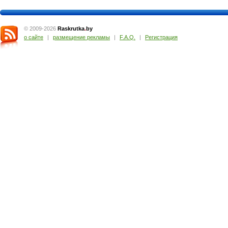
© 2009-2026
Raskrutka
.
by
о сайте
|
размещение рекламы
|
F.A.Q.
|
Регистрация