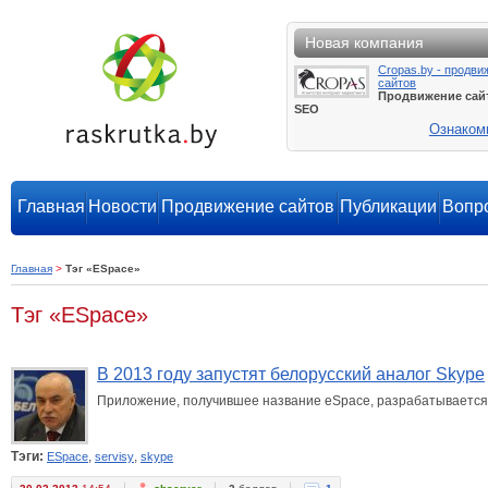
Новая компания
Cropas.by - продви
сайтов
Продвижение сай
SEO
Ознаком
Главная
Новости
Продвижение сайтов
Публикации
Вопро
Главная
>
Тэг «ESpace»
Тэг «ESpace»
В 2013 году запустят белорусский аналог Skype
Приложение, получившее название eSpace, разрабатывается
Тэги:
,
,
ESpace
servisy
skype