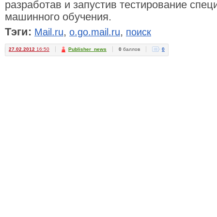
разработав и запустив тестирование спец
машинного обучения.
Тэги:
,
,
Mail.ru
o.go.mail.ru
поиск
27.02.2012
16:50
Publisher_news
0
баллов
0