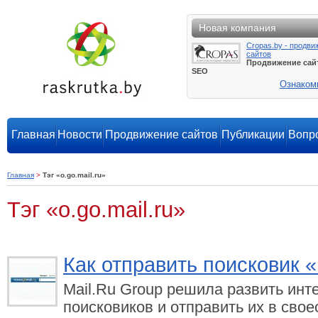
Новая компания
Cropas.by - продви
сайтов
Продвижение сай
SEO
Ознаком
Главная
Новости
Продвижение сайтов
Публикации
Вопро
Главная
>
Тэг «o.go.mail.ru»
Тэг «o.go.mail.ru»
Как отправить поисковик 
Mail.Ru Group решила развить ин
поисковиков и отправить их в сво