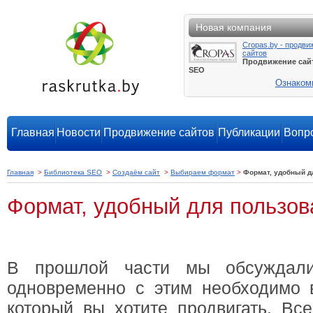
Новая компания
Cropas.by - продви
сайтов
Продвижение сай
SEO
Ознаком
Главная
Новости
Продвижение сайтов
Публикации
Вопро
Главная
>
Библиотека SEO
>
Создаём сайт
>
Выбираем формат
>
Формат, удобный д
Формат, удобный для пользов
В прошлой части мы обсуждали
одновременно с этим необходимо 
который вы хотите продвигать. В