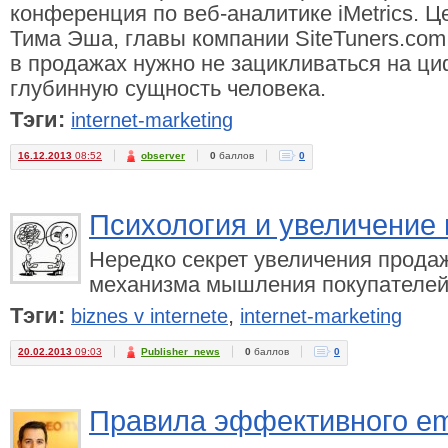
конференция по веб-аналитике iMetrics. 
Тима Эша, главы компании SiteTuners.co
в продажах нужно не зацикливаться на ци
глубинную сущность человека.
Тэги:
internet-marketing
16.12.2013
08:52
observer
0
баллов
0
Психология и увеличение
Нередко секрет увеличения прода
механизма мышления покупателей
Тэги:
,
biznes v internete
internet-marketing
20.02.2013
09:03
Publisher_news
0
баллов
0
Правила эффективного em