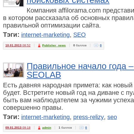
поисковых системах
Компания affilorama.com предста
в котором рассказала об основных правил
правильной оптимизации сайта.
Тэги:
,
internet-marketing
SEO
10.01.2013
08:52
Publisher_news
0
баллов
0
Правильное начало года 
SEOLAB
Есть давняя народная примета: как новый 
будет. Встретите новый год на диване с пу
быть вам наблюдателем за чужими успеха
совершенно правы.
Тэги:
,
,
internet-marketing
press-relizy
seo
09.01.2013
09:18
admin
1
баллов
0