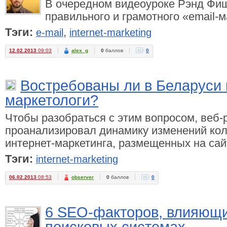
В очередном видеоуроке Рэнд Фиш
правильного и грамотного «email-м
Тэги:
,
e-mail
internet-marketing
12.02.2013
09:03
alex_g
0
баллов
0
Востребованы ли в Беларуси 
маркетологи?
Чтобы разобраться с этим вопросом, веб
проанализировал динамику изменений кол
интернет-маркетинга, размещенных на сай
Тэги:
internet-marketing
06.02.2013
08:53
observer
0
баллов
0
6 SEO-факторов, влияющих