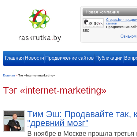
Новая компания
Cropas.by - продви
сайтов
Продвижение сай
SEO
Ознаком
Главная
Новости
Продвижение сайтов
Публикации
Вопро
Главная
>
Тэг «internet-marketing»
Тэг «internet-marketing»
Тим Эш: Продавайте так, к
"древний мозг"
В ноябре в Москве прошла третья