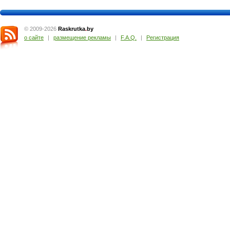
© 2009-2026
Raskrutka
.
by
о сайте
|
размещение рекламы
|
F.A.Q.
|
Регистрация