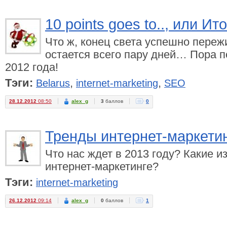
10 points goes to.., или И
Что ж, конец света успешно пережи
остается всего пару дней… Пора п
2012 года!
Тэги:
,
,
Belarus
internet-marketing
SEO
28.12.2012
08:50
alex_g
3
баллов
0
Тренды интернет-маркетин
Что нас ждет в 2013 году? Какие и
интернет-маркетинге?
Тэги:
internet-marketing
26.12.2012
09:14
alex_g
0
баллов
1