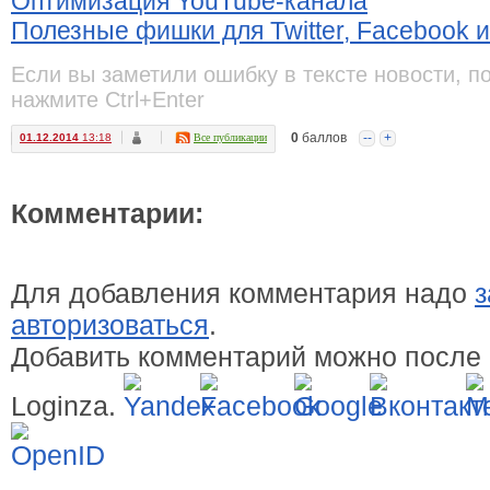
Оптимизация YouTube-канала
Полезные фишки для Twitter, Facebook и
Если вы заметили ошибку в тексте новости, п
нажмите Ctrl+Enter
0
баллов
--
+
01.12.2014
13:18
Все публикации
Комментарии:
Для добавления комментария надо
з
авторизоваться
.
Добавить комментарий можно после 
Loginza.