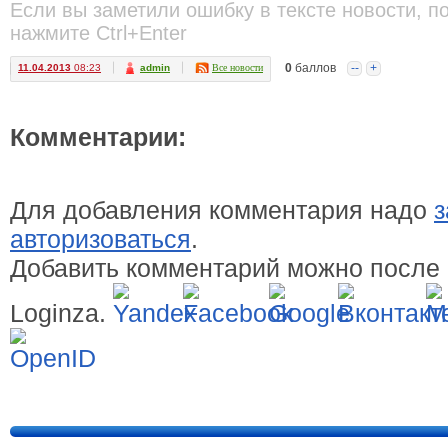
Если вы заметили ошибку в тексте новости, п
нажмите Ctrl+Enter
0
баллов
--
+
11.04.2013
08:23
admin
Все новости
Комментарии:
Для добавления комментария надо
з
авторизоваться
.
Добавить комментарий можно после 
Loginza.