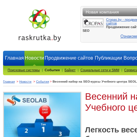
Новая компания
Cropas.by - продви
сайтов
Продвижение сай
SEO
Ознаком
Главная
Новости
Продвижение сайтов
Публикации
Вопро
Поисковые системы
|
События
|
Байнет
|
Социальные сети и SMM
|
Сервисы
Главная
>
Новости
>
События
>
Весенний набор на SEO-курсы Учебного центра SEO
Весенний н
Учебного 
Легкость вес