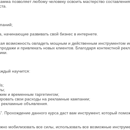
амма позволяет любому человеку освоить мастерство составлени
ста.
мпаний;
, начинающие развивать свой бизнес в интернете.
ная возможность овладеть мощным и действенным инструментом и
продажи и привлекать новых клиентов. Благодаря контекстной рек
ики.
аждый научится:
s;
ты;
ким и временным таргетингом;
ировать свои расходы на рекламные кампании;
 в рекламные объявления.
а”. Прохождение данного курса даст вам инструмент, который помо
важно мобилизовать все силы, использовать все возможные инструме