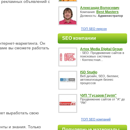
я рекламных объявлений с
Александр Волосевич
Best Masters
Компания:
Должность:
Администратор
ТОП SEO персон
SEO компании
нтернет-маркетинга. Он
ламе вы сможете работать
Artox Media Digital Group
- SEO. Продвижение сайтов в
поисковых системах
- Контекстная...
ISD Studio
Веб дизайн, SEO, биллинг,
автоматизация бизнес
процессов
ЧУП "Гусаров Групп"
Продвижение сайтов от "А" до
"ЯК"
жет выработать свою
ТОП SEO компаний
нты и знания. Только
Популярные материалы