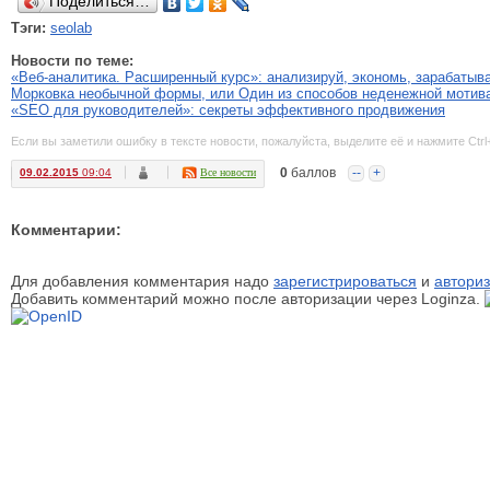
Поделиться…
Тэги:
seolab
Новости по теме:
«Веб-аналитика. Расширенный курс»: анализируй, экономь, зарабатыва
Морковка необычной формы, или Один из способов неденежной мотив
«SEO для руководителей»: секреты эффективного продвижения
Если вы заметили ошибку в тексте новости, пожалуйста, выделите её и нажмите Ctrl
0
баллов
--
+
09.02.2015
09:04
Все новости
Комментарии:
Для добавления комментария надо
зарегистрироваться
и
авториз
Добавить комментарий можно после авторизации через Loginza.