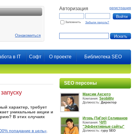
Авторизация
регистрация
Запомнить
Забыли пароль?
Ознакомиться
абота в IT
Софт
О проекте
Библиотека SEO
SEO персоны
 запуску
Максим Аксюто
Seobility
Компания:
Должность:
Директор
ный характер, требует
кает уникальные акции и
рию? В этих случаях
Игорь (ТиГро) Селиванов
ЧУП
Компания:
"Эффективные сайты"
100% попадание в цель»
.
Должность:
гуру SEO