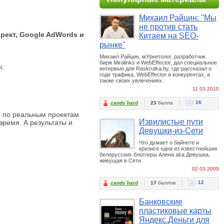
Михаил Райцин: ''Мы
не против стать
рект, Google AdWords и
Китаем на SEO-
рынке''
Михаил Райцин, мУркетолог, разработчик
бирж Miralinks и WebEffector, дал специальное
ы;
интервью для Raskrutka.by, где рассказал о
годе трафика, WebEffector и конкурентах, а
также своих увлечениях.
11.03.2010
16
candy hard
23
балла
я по реальным проектам
Извилистые пути
время. А результаты и
Девушки-из-Сети
Что думает о байнете и
кризисе одна из известнейших
белорусских блоггерш Алена aka Девушка,
живущая в Сети.
02.03.2009
12
candy hard
17
баллов
Банковские
пластиковые карты
Яндекс.Деньги для