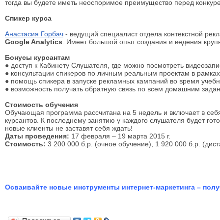
тогда вы будете иметь неоспоримое преимущество перед конкур
Спикер курса
Анастасия Горбач
- ведущий специалист отдела контекстной ре
Google Analytics
. Имеет большой опыт создания и ведения крупн
Бонусы курсантам
● доступ к Кабинету Слушателя, где можно посмотреть видеозапи
● консультации спикеров по личным реальным проектам в рамках
● помощь спикера в запуске рекламных кампаний во время учебн
● возможность получать обратную связь по всем домашним зада
Стоимость обучения
Обучающая программа рассчитана на 5 недель и включает в себ
курсантов. К последнему занятию у каждого слушателя будет гот
новые клиенты не заставят себя ждать!
Даты проведения:
17 февраля – 19 марта 2015 г.
Стоимость:
3 200 000 б.р. (очное обучение), 1 920 000 б.р. (дис
Осваивайте новые инструменты интернет-маркетинга – полу