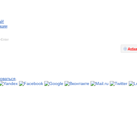
й!
ации
+Enter
Добав
оваться
.