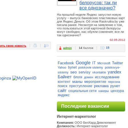
белорусов: так ли
все однозначно?
На прошлой неделе Яндекс запустил новую
услугу – выпуск банковских пластиковых карт
для Яндекс.Деньги. Об этом Raskrutka.by уже
писала ранее. Несмотря на заявление о том,
что пользоваться этой карточкой белорусы
могут свободно, нас обуяли сомнения: все ли
так однозначно?
02.05.2012
ить свою новость
15
admin
14
баллов
Google
Facebook
IT
Twitter
Microsoft
bynet
Yahoo
poiskovie sistemy
poiskovye-
yandex
seo
servisy
sistemy
vkontakte
Байнет
исследование
блоги
домен
маны
контент
мероприятие
персона
поиск
реклама
рунет
преступление
сайт
социальные сети
цензура
хакеры
яндекс
Последние вакансии
Интернет-маркетолог
Компания:
ООО БелХард Девелопмент
Должность:
Интернет-маркетолог