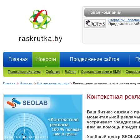
Новая компания
Cropas.by - продви
Продвижение сай
Главная
Новости
Продвижение сайтов
П
Поисковые системы
|
События
|
Байнет
|
Социальные сети и SMM
|
Сервисы
Главная
>
Новости
>
Контекстная реклама
>
Контекстная реклама: оперативная подгот
Контекстная рекл
Ваш бизнес связан с п
моментальной рекламы 
устраивает грандиозны
вам на помощь придет 
Учебный центр SEOLAB