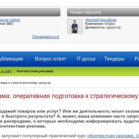
Новая персона
жение сайтов
Дмитрий Дрогайлов
тов SEO
Компания:
5digital
Должность:
директор
Ознакомиться
убликации
Вопрос-ответ
IT-досье
Тендеры
Р
 и софт
|
Контекстная реклама
овка к стратегическому запуску
ама: оперативная подготовка к стратегическому
родажей товаров или услуг? Или же деятельность носит сезон
и быстрого результата? А, может, ваша компания часто запус
е распродажи, о которых необходимо информировать аудито
контекстная реклама.
запускает популярный практический курс
«Контекстная реклама. 