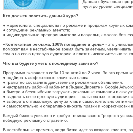
Данная обучающая прогр
нуля до уровня специали
Кто должен посетить данный курс?
● маркетологи, специалисты по рекламе и продажам крупных ко
● сотрудники рекламных агентств;
● индивидуальные предприниматели и владельцы малого бизнеса
«Контекстная реклама. 100% попадание в цель»
- это уникаль
поможет вам в нестабильное время быть заметным, увеличивать 
точно на свою целевую аудиторию и платить исключительно за кл
Что вы будете уметь к последнему занятию?
Программа включает в себя 10 занятий по 2 часа. За это время к
● подбирать эффективные ключевые слова;
● грамотно составлять действенные рекламные объявления;
● настраивать рабочий кабинет в Яндекс.Директе и Google Adword
● быстро и безошибочно загружать рекламные кампании в аккаун
● выделять свою целевую аудиторию - пользоваться географичес
● выбирать оптимальную цену за клик и самостоятельно оптимиз
● самостоятельно и оперативно вносить правки и корректировки
Каждый бизнес уникален и требует поиска своего “рецепта успех
победную рекламную стратегию.
В нестабильные времена, когда битва идет за каждого клиента, 