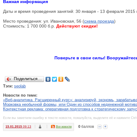
Важная информация
Даты и время проведения занятий: 30 января - 13 февраля 2015 г.
Место проведения: ул. Ивановская, 56 (
схема проезда
)
Стоимость: 1 700 000 б.р.
Действуют скидки!
Поверьте в свои силы! Вооружайтес
Поделиться…
Тэги:
seolab
Новости по теме:
«Веб-аналитика. Расширенный курс»: анализируй, экономь, зарабатыва
Морковка необычной формы, или Один из способов неденежной мотив
Контекстная реклама: оперативная подготовка к стратегическому запу
Если вы заметили ошибку в тексте новости, пожалуйста, выделите её и нажмите Ctrl
0
баллов
--
+
15.01.2015
09:13
Все новости