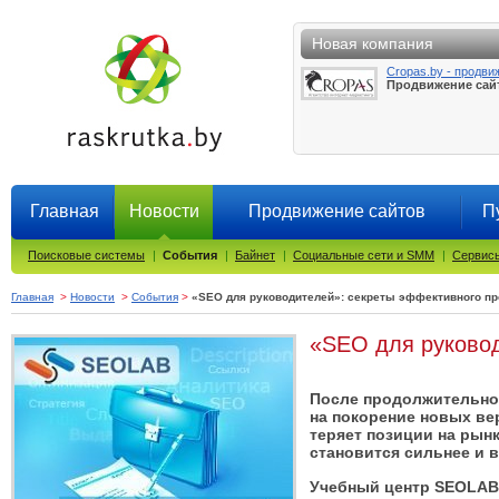
Новая компания
Cropas.by - продви
Продвижение сай
Главная
Новости
Продвижение сайтов
П
Поисковые системы
|
События
|
Байнет
|
Социальные сети и SMM
|
Сервисы
Главная
>
Новости
>
События
>
«SEO для руководителей»: секреты эффективного п
«SEO для руковод
После продолжительног
на покорение новых вер
теряет позиции на рынк
становится сильнее и 
Учебный центр SEOLAB