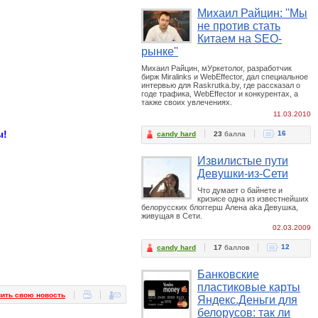
Михаил Райцин: ''Мы
не против стать
Китаем на SEO-
рынке''
Михаил Райцин, мУркетолог, разработчик
бирж Miralinks и WebEffector, дал специальное
интервью для Raskrutka.by, где рассказал о
годе трафика, WebEffector и конкурентах, а
также своих увлечениях.
11.03.2010
ы!
16
candy hard
23
балла
Извилистые пути
Девушки-из-Сети
Что думает о байнете и
кризисе одна из известнейших
белорусских блоггерш Алена aka Девушка,
живущая в Сети.
02.03.2009
12
candy hard
17
баллов
Банковские
пластиковые карты
ить свою новость
Яндекс.Деньги для
белорусов: так ли