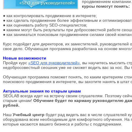
продвижением компании
курсы помогут понять:
● как контролировать продвижение в интернете;
● как сделать продвижение более эффективным и оптимизироват
● как оценивать работу SEO-специалистов;
● какими могут быть результаты при добросовестной работе сеош
● как заниматься поисковым продвижением силами своей компан
Курс подойдет для директоров, их заместителей, руководителей 
свое дело. Обучающая программа разработана на основе многол
Новые возможности
Пройдя курс
«SEO для руководителей»
, вы научитесь мыслить ст
недобросовестный сеошник уже не сможет водить вас за нос. Вы 
Обучающая программа поможет понять, по каким критериям стоит
поискового продвижения в интернете, вы захотите нанять в штат
Актуальные знания по старым ценам
SEOLAB всегда идет на встречу своим слушателям. Поэтому сейч
старым ценам!
Обучение будет по карману руководителю даж
рублей.
Наш
Учебный центр
будет рад видеть вас в числе слушателей к
оборудована всем необходимым для комфортного обучения. На пр
которые касаются вашего бизнеса и работы с подрядчиками.