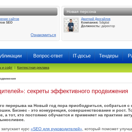
Новая персона
жение сайтов
Дмитрий Дрогайлов
тов SEO
Компания:
5digital
Должность:
директор
Ознакомиться
убликации
Вопрос-ответ
IT-досье
Тендеры
Р
 и софт
|
Контекстная реклама
родвижения
ителей»: секреты эффективного продвижения
о перерыва на Новый год пора приободриться, собраться с 
шин. Бизнес - это конкуренция, совершенствование и рост. То
е, а тот, кто постоянно обучается и применяет на практике ак
выносливее.
запускает курс
«SEO для руководителей»
, который поможет улучш