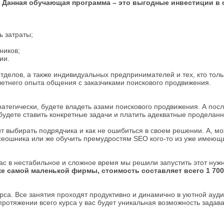
.
Данная обучающая программа – это выгодные инвестиции в св
ь затраты;
ников;
ии.
отделов, а также индивидуальных предпринимателей и тех, кто толь
етнего опыта общения с заказчиками поискового продвижения.
ратегически, будете владеть азами поискового продвижения. А пос
будете ставить конкретные задачи и платить адекватные проделан
 выбирать подрядчика и как не ошибиться в своем решении. А, мож
 сеошника или же обучить премудростям SEO кого-то из уже имеющ
ас в нестабильное и сложное время мы решили запустить этот нужн
е самой маленькой фирмы, стоимость составляет всего 1 700
урса. Все занятия проходят продуктивно и динамично в уютной ауди
отяжении всего курса у вас будет уникальная возможность задава