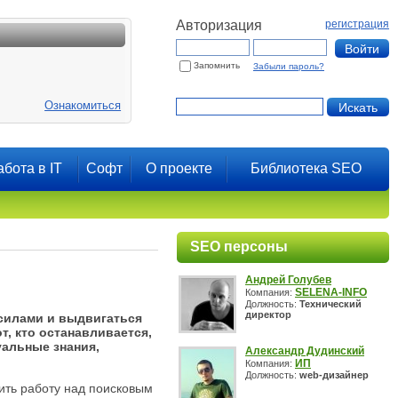
Авторизация
регистрация
Запомнить
Забыли пароль?
Ознакомиться
абота в IT
Софт
О проекте
Библиотека SEO
SEO персоны
Андрей Голубев
SELENA-INFO
Компания:
Должность:
Технический
директор
силами и выдвигаться
т, кто останавливается,
туальные знания,
Александр Дудинский
ИП
Компания:
Должность:
web-дизайнер
ить работу над поисковым