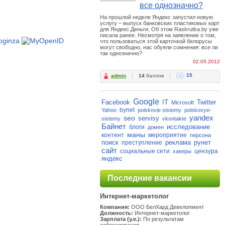
все однозначно?
На прошлой неделе Яндекс запустил новую
услугу – выпуск банковских пластиковых карт
для Яндекс.Деньги. Об этом Raskrutka.by уже
писала ранее. Несмотря на заявление о том,
что пользоваться этой карточкой белорусы
могут свободно, нас обуяли сомнения: все ли
так однозначно?
02.05.2012
15
admin
14
баллов
Google
Facebook
IT
Twitter
Microsoft
bynet
Yahoo
poiskovie sistemy
poiskovye-
yandex
seo
servisy
sistemy
vkontakte
Байнет
исследование
блоги
домен
маны
контент
мероприятие
персона
поиск
реклама
рунет
преступление
сайт
социальные сети
цензура
хакеры
яндекс
Последние вакансии
Интернет-маркетолог
Компания:
ООО БелХард Девелопмент
Должность:
Интернет-маркетолог
Зарплата (у.е.):
По результатам