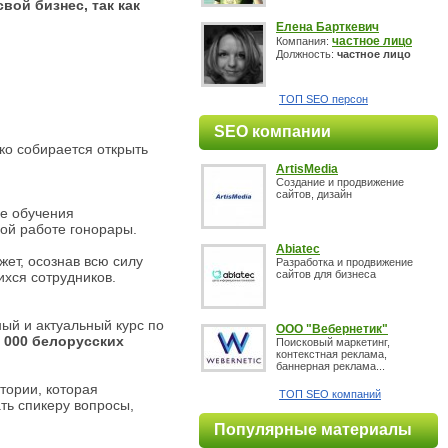
ой бизнес, так как
Елена Барткевич
частное лицо
Компания:
Должность:
частное лицо
ТОП SEO персон
SEO компании
ко собирается открыть
ArtisMedia
Создание и продвижение
сайтов, дизайн
ле обучения
ной работе гонорары.
Abiatec
ет, осознав всю силу
Разработка и продвижение
сайтов для бизнеса
ихся сотрудников.
ый и актуальный курс по
ООО "Вебернетик"
 000 белорусских
Поисковый маркетинг,
контекстная реклама,
баннерная реклама...
тории, которая
ТОП SEO компаний
ть спикеру вопросы,
Популярные материалы