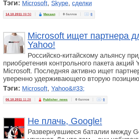
Тэги:
,
,
Microsoft
Skype
сделки
14.10.2011
09:50
Михаил
0
баллов
0
Microsoft ищет партнера 
Yahoo!
Российско-китайскому альянсу при
приобретения контрольного пакета акций 
Microsoft. Последняя активно ищет партне
уверенно удерживающего вторую позици
Тэги:
,
Microsoft
Yahoo&#33;
06.10.2011
11:28
Publisher_news
0
баллов
0
Не плачь, Google!
Развернувшиеся баталии между Goo