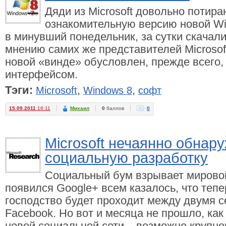
Дяди из Microsoft довольно потира
ознакомительную версию новой Wi
в минувший понедельник, за сутки скачали
мнению самих же представителей Microsoft
новой «винде» обусловлен, прежде всего,
интерфейсом.
Тэги:
,
,
Microsoft
Windows 8
софт
15.09.2011
16:11
Михаил
0
баллов
0
Microsoft нечаянно обнар
социальную разработку
Социальный бум взрывает мировой 
появился Google+ всем казалось, что теп
господство будет проходит между двумя с
Facebook. Но вот и месяца не прошло, как