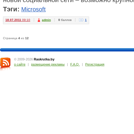
новой социальной сети – возможно крупног
Тэги:
Microsoft
18.07.2011
09:10
admin
0
баллов
1
Страница
4
из
12
© 2009-2026
Raskrutka
.
by
о сайте
|
размещение рекламы
|
F.A.Q.
|
Регистрация