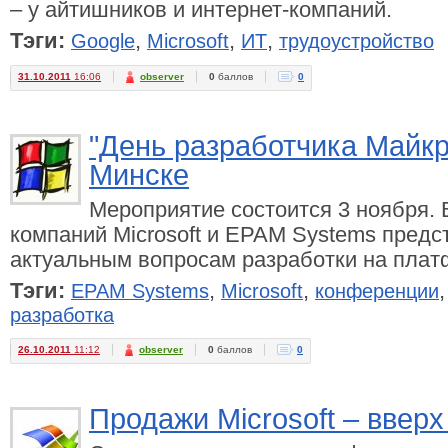
– у айтишников и интернет-компаний.
Тэги:
,
,
,
Google
Microsoft
ИТ
трудоустройство
31.10.2011
16:06
observer
0
баллов
0
"День разработчика Майкр
Минске
Мероприятие состоится 3 ноября. 
компаний Microsoft и EPAM Systems предс
актуальным вопросам разработки на пла
Тэги:
,
,
EPAM Systems
Microsoft
конференции
разработка
26.10.2011
11:12
observer
0
баллов
0
Продажи Microsoft – вверх