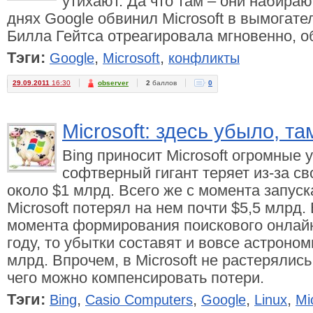
утихают. Да что там – они набира
днях Google обвинил Microsoft в вымогате
Билла Гейтса отреагировала мгновенно, о
Тэги:
,
,
Google
Microsoft
конфликты
29.09.2011
16:30
observer
2
баллов
0
Microsoft: здесь убыло, т
Bing приносит Microsoft огромные
софтверный гигант теряет из-за с
около $1 млрд. Всего же с момента запуск
Microsoft потерял на нем почти $5,5 млрд.
момента формирования поискового онлайн
году, то убытки составят и вовсе астроно
млрд. Впрочем, в Microsoft не растерялись
чего можно компенсировать потери.
Тэги:
,
,
,
,
Bing
Casio Computers
Google
Linux
Mi