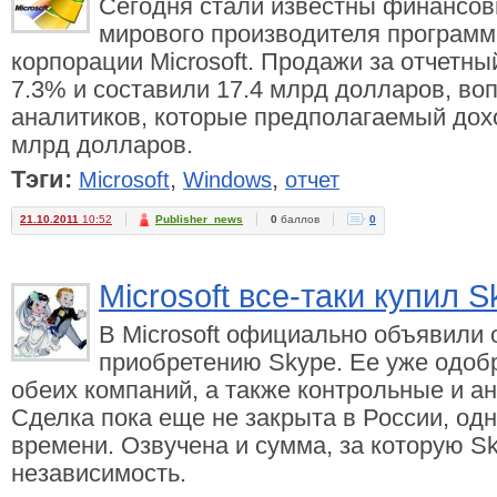
Сегодня стали известны финансов
мирового производителя программ
корпорации Microsoft. Продажи за отчетны
7.3% и составили 17.4 млрд долларов, во
аналитиков, которые предполагаемый дох
млрд долларов.
Тэги:
,
,
Microsoft
Windows
отчет
21.10.2011
10:52
Publisher_news
0
баллов
0
Microsoft все-таки купил S
В Microsoft официально объявили 
приобретению Skype. Ее уже одоб
обеих компаний, а также контрольные и 
Сделка пока еще не закрыта в России, од
времени. Озвучена и сумма, за которую S
независимость.