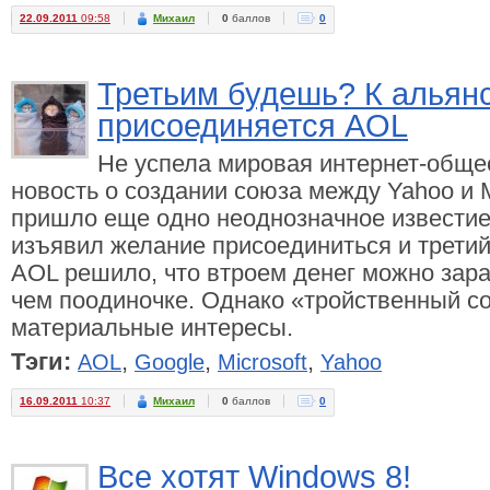
22.09.2011
09:58
Михаил
0
баллов
0
Третьим будешь? К альянс
присоединяется AOL
Не успела мировая интернет-обще
новость о создании союза между Yahoo и Mi
пришло еще одно неоднозначное известие.
изъявил желание присоединиться и третий
AOL решило, что втроем денег можно зара
чем поодиночке. Однако «тройственный со
материальные интересы.
Тэги:
,
,
,
AOL
Google
Microsoft
Yahoo
16.09.2011
10:37
Михаил
0
баллов
0
Все хотят Windows 8!