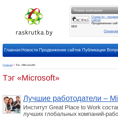
Новая компания
Cropas.by - продви
сайтов
Продвижение сай
SEO
Ознаком
Главная
Новости
Продвижение сайтов
Публикации
Вопро
Главная
>
Тэг «Microsoft»
Тэг «Microsoft»
Лучшие работодатели – Mic
Институт Great Place to Work сост
лучших глобальных компаний-рабо