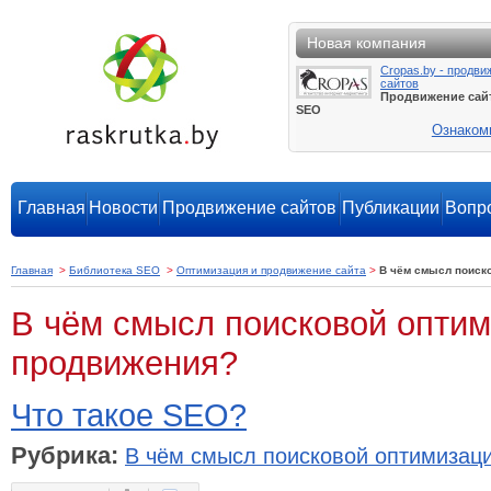
Новая компания
Cropas.by - продви
сайтов
Продвижение сай
SEO
Ознаком
Главная
Новости
Продвижение сайтов
Публикации
Вопро
Главная
>
Библиотека SEO
>
Оптимизация и продвижение сайта
>
В чём смысл поиско
В чём смысл поисковой оптим
продвижения?
Что такое SEO?
Рубрика:
В чём смысл поисковой оптимизац