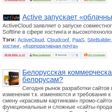
Active запускает «облачн
ActiveCloud заявляет о запуске совместно
Softline в сфере хостинга и высокотехнол
Тэги:
,
,
,
ActiveCloud
Cloudconf
PaaS
SiteBuilder
,
хостинг
«Корпоративная почта»
29.03.2011
11:49
Nina Leskovec
0
баллов
0
Все публикации
Белорусская коммерческа
белорусам?
Сегодня рынок разработки сайтов
изменения т.к. изменяются и требования 
смену «красивым картинкам» промо-сайто
функциональные и сложные «сайты-прода