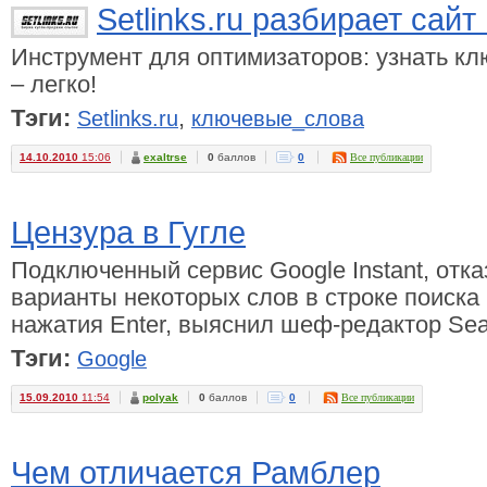
Setlinks.ru разбирает сай
Инструмент для оптимизаторов: узнать к
– легко!
Тэги:
,
Setlinks.ru
ключевые_слова
14.10.2010
15:06
exaltrse
0
баллов
0
Все публикации
Цензура в Гугле
Подключенный сервис Google Instant, отк
варианты некоторых слов в строке поиска
нажатия Enter, выяснил шеф-редактор Sea
Тэги:
Google
15.09.2010
11:54
polyak
0
баллов
0
Все публикации
Чем отличается Рамблер