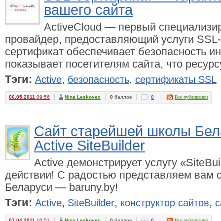
вашего сайта
ActiveCloud — первый специализи
провайдер, предоставляющий услуги SSL-
сертификат обеспечивает безопасность ин
показывает посетителям сайта, что ресурс
Тэги:
,
,
Active
безопасность
сертификаты SSL
06.05.2011
09:56
Nina Leskovec
0
баллов
0
Все публикации
Сайт старейшей школы Бел
Active SiteBuilder
Active демонстрирует услугу «SiteBui
действии! С радостью представляем вам 
Беларуси — baruny.by!
Тэги:
,
,
,
Active
SiteBuilder
конструктор сайтов
с
07.04.2011
10:51
Nina Leskovec
0
баллов
0
Все публикации