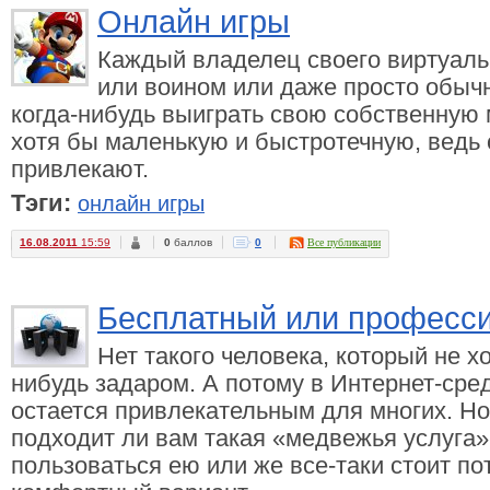
Онлайн игры
Каждый владелец своего виртуальн
или воином или даже просто обыч
когда-нибудь выиграть свою собственную 
хотя бы маленькую и быстротечную, ведь 
привлекают.
Тэги:
онлайн игры
16.08.2011
15:59
0
баллов
0
Все публикации
Бесплатный или професси
Нет такого человека, который не х
нибудь задаром. А потому в Интернет-сре
остается привлекательным для многих. Но 
подходит ли вам такая «медвежья услуга»
пользоваться ею или же все-таки стоит по