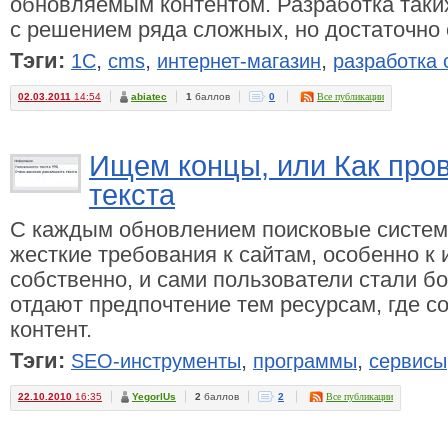
обновляемым контентом. Разработка таки
с решением ряда сложных, но достаточно 
Тэги:
,
,
,
1С
cms
интернет-магазин
разработка 
02.03.2011
14:54
abiatec
1
баллов
0
Все публикации
Ищем концы, или Как про
текста
С каждым обновлением поисковые систем
жесткие требования к сайтам, особенно к 
собственно, и сами пользователи стали б
отдают предпочтение тем ресурсам, где 
контент.
Тэги:
,
,
SEO-инструменты
программы
сервисы
22.10.2010
16:35
YegorlUs
2
баллов
2
Все публикации