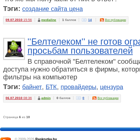
Тэги:
создание сайта цена
09.07.2010
15:56
medialine
1
баллов
14
Все публикации
''Белтелеком'' не готов ог
просьбам пользователей
В справочной ''Белтелеком'' сообщ
доступа нужно обратиться в фирмы, котор
фильтры на компьютер
Тэги:
,
,
,
байнет
БТК
провайдеры
цензура
06.07.2010
08:36
admin
0
баллов
0
Все публикации
Страница
6
из
10
© 2009-2026
Raskrutka
.
by