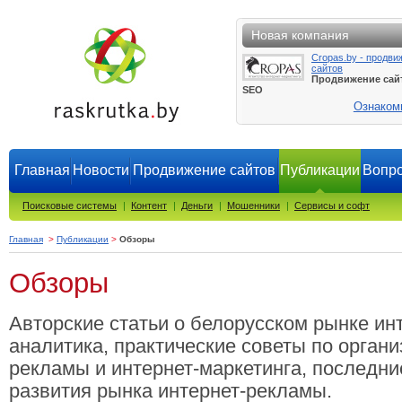
Новая компания
Cropas.by - продви
сайтов
Продвижение сай
SEO
Ознаком
Главная
Новости
Продвижение сайтов
Публикации
Вопро
Поисковые системы
|
Контент
|
Деньги
|
Мошенники
|
Сервисы и софт
Главная
>
Публикации
>
Обзоры
Обзоры
Авторские статьи о белорусском рынке ин
аналитика, практические советы по орган
рекламы и интернет-маркетинга, последни
развития рынка интернет-рекламы.