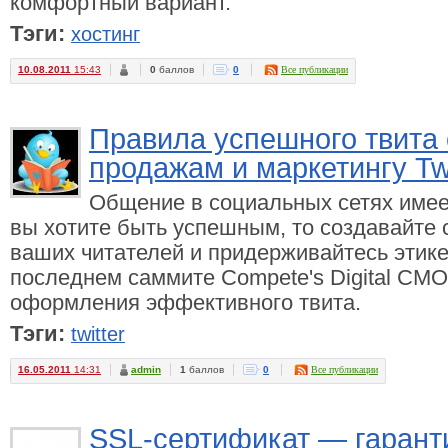
комфортный вариант.
Тэги:
хостинг
10.08.2011
15:43
0
баллов
0
Все публикации
Правила успешного твита 
продажам и маркетингу Twi
Общение в социальных сетях имее
вы хотите быть успешным, то создавайте
ваших читателей и придерживайтесь этике
последнем саммите Compete's Digital CMO
оформления эффективного твита.
Тэги:
twitter
16.05.2011
14:31
admin
1
баллов
0
Все публикации
SSL-сертификат — гарант