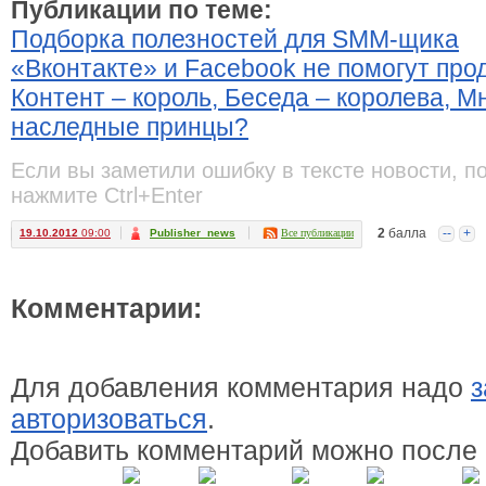
Публикации по теме:
Подборка полезностей для SMM-щика
«Вконтакте» и Facebook не помогут про
Контент – король, Беседа – королева, 
наследные принцы?
Если вы заметили ошибку в тексте новости, п
нажмите Ctrl+Enter
2
балла
--
+
19.10.2012
09:00
Publisher_news
Все публикации
Комментарии:
Для добавления комментария надо
з
авторизоваться
.
Добавить комментарий можно после 