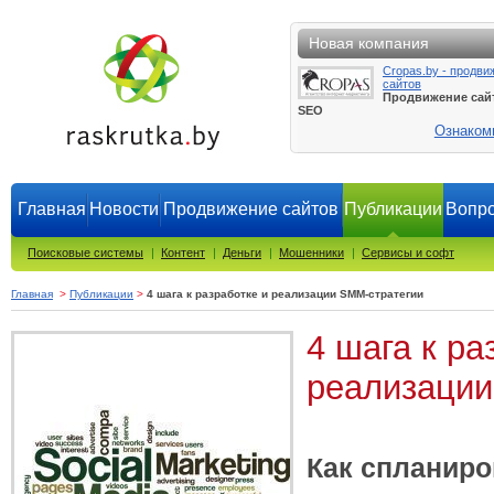
Новая компания
Cropas.by - продви
сайтов
Продвижение сай
SEO
Ознаком
Главная
Новости
Продвижение сайтов
Публикации
Вопро
Поисковые системы
|
Контент
|
Деньги
|
Мошенники
|
Сервисы и софт
Главная
>
Публикации
>
4 шага к разработке и реализации SMM-стратегии
4 шага к ра
реализации
Как спланиро