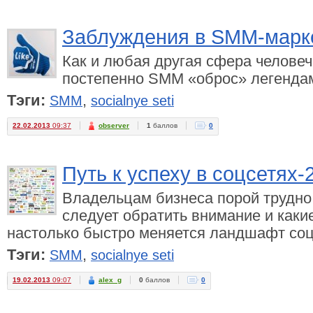
Заблуждения в SMM-марк
Как и любая другая сфера человеч
постепенно SMM «оброс» легендам
Тэги:
,
SMM
socialnye seti
22.02.2013
09:37
observer
1
баллов
0
Путь к успеху в соцсетях-
Владельцам бизнеса порой трудно 
следует обратить внимание и каки
настолько быстро меняется ландшафт со
Тэги:
,
SMM
socialnye seti
19.02.2013
09:07
alex_g
0
баллов
0