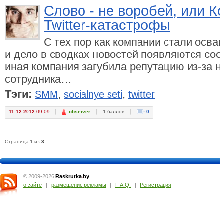
Слово - не воробей, или 
Twitter-катастрофы
С тех пор как компании стали осва
и дело в сводках новостей появляются соо
иная компания загубила репутацию из-за 
сотрудника…
Тэги:
,
,
SMM
socialnye seti
twitter
11.12.2012
09:09
observer
1
баллов
0
Страница
1
из
3
© 2009-2026
Raskrutka
.
by
о сайте
|
размещение рекламы
|
F.A.Q.
|
Регистрация