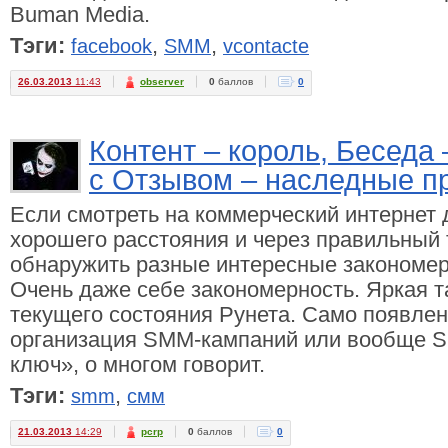
Buman Media.
Тэги:
,
,
facebook
SMM
vcontacte
26.03.2013
11:43
observer
0
баллов
0
Контент – король, Беседа
с Отзывом – наследные п
Если смотреть на коммерческий интернет д
хорошего расстояния и через правильный 
обнаружить разные интересные закономе
Очень даже себе закономерность. Яркая т
текущего состояния Рунета. Само появлени
организация SMM-кампаний или вообще S
ключ», о многом говорит.
Тэги:
,
smm
смм
21.03.2013
14:29
pcrp
0
баллов
0