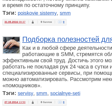
и время по остаточному принципу.
Тэги:
,
poiskovie sistemy
smm
31.05.2016
09:37
0
баллов
0
Подборка полезностей д
Как и в любой сфере деятельности
работающие в SMM, стремятся обл
эффективным свой труд. Достичь этого м
работать не покладая рук 24 часа в сутки
специализированные сервисы, при помощ
можно автоматизировать. Рассмотрим нек
«помощников».
Тэги:
,
,
servisy
smm
socialnye-seti
27.10.2014
13:50
0
баллов
0