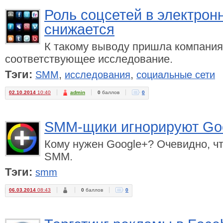
Роль соцсетей в электро
снижается
К такому выводу пришла компания
соответствующее исследование.
Тэги:
,
,
SMM
исследования
социальные сети
02.10.2014
10:40
admin
0
баллов
0
SMM-щики игнорируют Go
Кому нужен Google+? Очевидно, чт
SMM.
Тэги:
smm
06.03.2014
08:43
0
баллов
0