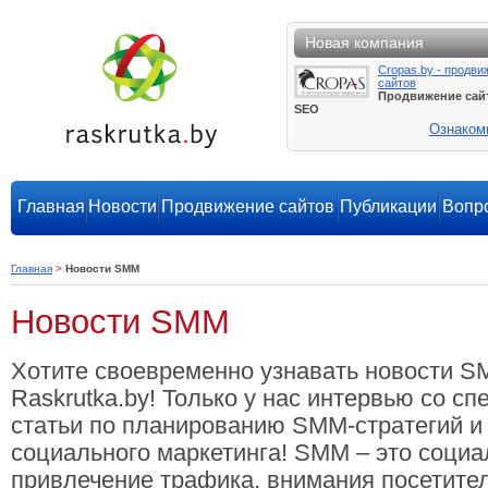
Новая компания
Cropas.by - продви
сайтов
Продвижение сай
SEO
Ознаком
Главная
Новости
Продвижение сайтов
Публикации
Вопро
Главная
>
Новости SMM
Новости SMM
Хотите своевременно узнавать новости S
Raskrutka.by! Только у нас интервью со с
статьи по планированию SMM-стратегий и
социального маркетинга! SMM – это социа
привлечение трафика, внимания посетител