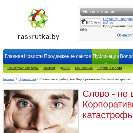
Новая компания
Cropas.by - продви
сайтов
Продвижение сай
SEO
Ознаком
Главная
Новости
Продвижение сайтов
Публикации
Вопро
Поисковые системы
|
Контент
|
Деньги
|
Мошенники
|
Сервисы и софт
Главная
>
Публикации
>
Слово - не воробей, или Корпоративные Twitter-катастрофы
Слово - не 
Корпоративн
катастроф