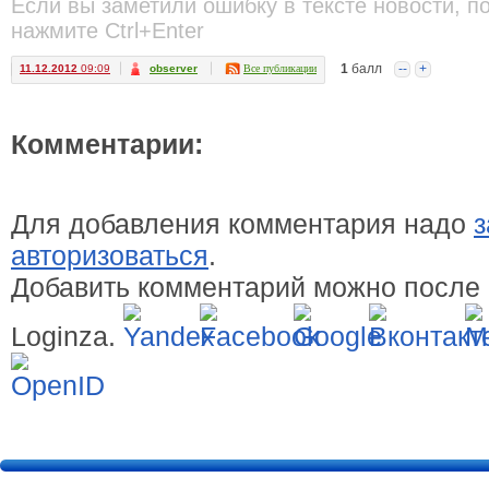
Если вы заметили ошибку в тексте новости, п
нажмите Ctrl+Enter
1
балл
--
+
11.12.2012
09:09
observer
Все публикации
Комментарии:
Для добавления комментария надо
з
авторизоваться
.
Добавить комментарий можно после 
Loginza.