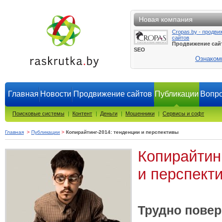
Новая компания
Cropas.by - продви
сайтов
Продвижение сай
SEO
Ознаком
Главная
Новости
Продвижение сайтов
Публикации
Вопро
Поисковые системы
|
Контент
|
Деньги
|
Мошенники
|
Сервисы и софт
Главная
>
Публикации
>
Копирайтинг-2014: тенденции и перспективы
Копирайтин
и перспект
Трудно повер