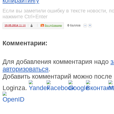
копирайтингу
Если вы заметили ошибку в тексте новости, п
нажмите Ctrl+Enter
0
баллов
--
+
19.05.2014
11:16
Все публикации
Комментарии:
Для добавления комментария надо
з
авторизоваться
.
Добавить комментарий можно после 
Loginza.