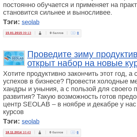
постоянно обучается и применяет на прак
становится сильнее и выносливее.
Тэги:
seolab
15.01.2015
09:13
0
баллов
0
Проведите зиму продукти
открыт набор на новые ку
Хотите продуктивно закончить этот год, а
успехов в бизнесе? Провести холодные м
хандры и уныния, а с пользой для своего
развития? Такую возможность готов пред
центр SEOLAB – в ноябре и декабре у на
курсов
Тэги:
seolab
18.11.2014
10:43
0
баллов
0