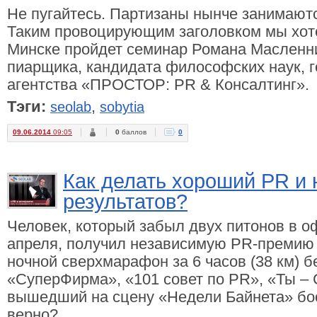
Не пугайтесь. Партизаны нынче занимают
Таким провоцирующим заголовком мы хоте
Минске пройдет семинар Романа Масленн
пиарщика, кандидата философских наук, г
агентства «ПРОСТОР: PR & Консалтинг».
Тэги:
,
seolab
sobytia
09.06.2014
09:05
0
баллов
0
Как делать хороший PR и 
результатов?
Человек, который забыл двух питонов в о
апреля, получил независимую PR-премию
ночной сверхмарафон за 6 часов (38 км) б
«СуперФирма», «101 совет по PR», «Ты – 
вышедший на сцену «Недели Байнета» бос
верно?