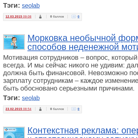
Тэги:
seolab
12.03.2015
09:08
0
баллов
0
Морковка необычной форм
способов неденежной мот
Мотивация сотрудников – вопрос, который
всегда. И мы сейчас никого не удивим: да
должна быть финансовой. Невозможно по
зарплату сотрудникам – каждое изменени
быть обосновано серьезными причинами.
Тэги:
seolab
23.02.2015
08:54
0
баллов
0
Контекстная реклама: опе