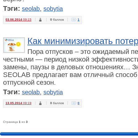
Тэги:
,
seolab
sobytia
03.06.2014
09:15
0
баллов
1
Как минимизировать потер
Пора отпусков – это ожидаемый пе
честными — период низкой эффективности
замены, паузы в деловых отношениях… З
SEOLAB предлагает вам отличный способ 
отпускной сезон.
Тэги:
,
seolab
sobytia
13.05.2014
09:19
0
баллов
0
Страница
1
из
3