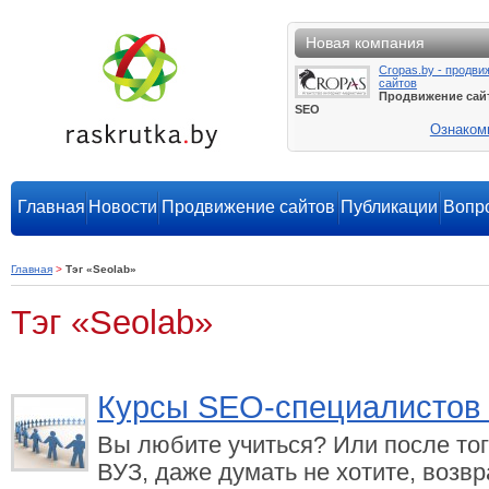
Новая компания
Cropas.by - продви
сайтов
Продвижение сай
SEO
Ознаком
Главная
Новости
Продвижение сайтов
Публикации
Вопро
Главная
>
Тэг «Seolab»
Тэг «Seolab»
Курсы SEO-специалистов
Вы любите учиться? Или после тог
ВУЗ, даже думать не хотите, возвр